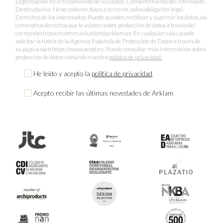
Legitimación en el tratamiento de sus datos: Consentimiento del interesado.
Destinatarios: No se cederán datos a terceros, salvo obligación legal.
Derechos de los interesados: Puede acceder, rectificar y suprimir los datos, así
como otros derechos que le asisten sobre protección de datos a través del
correo electrónico communication@arklam.es. En cualquier caso, puede
solicitar la tutela de la Agencia Española de Protección de Datos a través de
su página web https://www.aepd.es/. Puede consultar más información sobre
protección de datos visitando nuestra
política de privacidad.
He leído y acepto la
política de privacidad
Acepto recibir las últimas novedades de Arklam