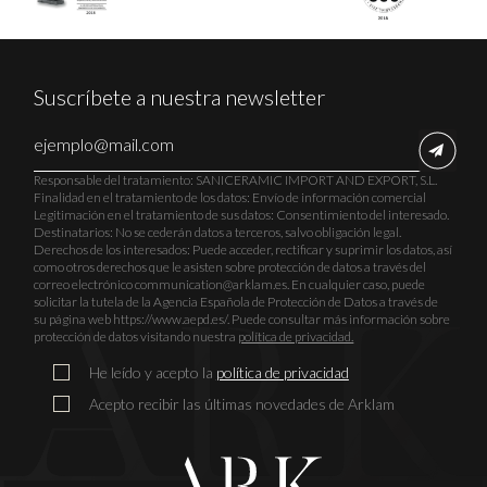
Suscríbete a nuestra newsletter
Responsable del tratamiento: SANICERAMIC IMPORT AND EXPORT, S.L.
Finalidad en el tratamiento de los datos: Envío de información comercial
Legitimación en el tratamiento de sus datos: Consentimiento del interesado.
Destinatarios: No se cederán datos a terceros, salvo obligación legal.
Derechos de los interesados: Puede acceder, rectificar y suprimir los datos, así
como otros derechos que le asisten sobre protección de datos a través del
correo electrónico communication@arklam.es. En cualquier caso, puede
solicitar la tutela de la Agencia Española de Protección de Datos a través de
su página web https://www.aepd.es/. Puede consultar más información sobre
protección de datos visitando nuestra
política de privacidad.
He leído y acepto la
política de privacidad
Acepto recibir las últimas novedades de Arklam