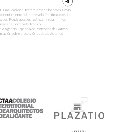
nalidad en el tratamiento de los datos: Envío
Consentimiento del interesado. Destinatarios: No
sados: Puede acceder, rectificar y suprimir los
través del correo electrónico
e la Agencia Española de Protección de Datos a
mación sobre protección de datos visitando