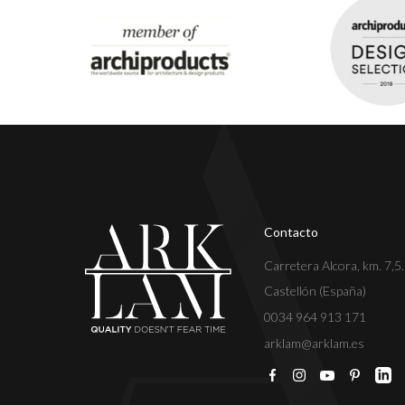
Contacto
Carretera Alcora, km. 7,5
Castellón (España)
0034 964 913 171
arklam@arklam.es