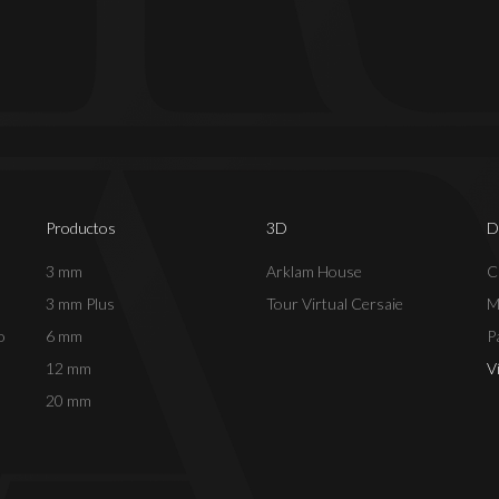
Productos
3D
D
3 mm
Arklam House
C
3 mm Plus
Tour Virtual Cersaie
M
o
6 mm
P
12 mm
V
20 mm