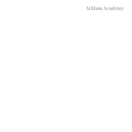
Arklam Academy
Dónde Comprar
AM
APLICACIONES
PRODUCTOS
3D
D