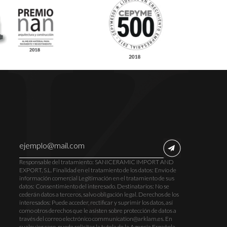
Responsable del tratamiento: SANICERAMIC IMPORT AND
EXPORT, S.L. Finalidad en el tratamiento de los datos: Envío de
información comercial Legitimación en el tratamiento de sus
datos: Consentimiento del interesado. Destinatarios: No se
cederán datos a terceros, salvo obligación legal. Derechos de los
interesados: Puede acceder, rectificar y suprimir los datos, así
como otros derechos que le asisten sobre protección de datos a
través del correo electrónico communication@arklam.es. En
cualquier caso, puede solicitar la tutela de la Agencia Española