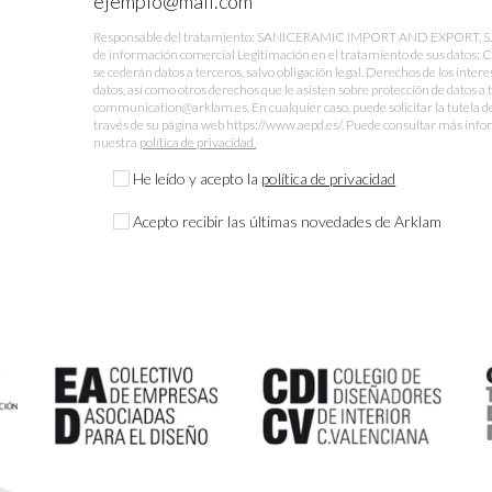
Responsable del tratamiento: SANICERAMIC IMPORT AND EXPORT, S.L. Fi
de información comercial Legitimación en el tratamiento de sus datos: 
se cederán datos a terceros, salvo obligación legal. Derechos de los intere
datos, así como otros derechos que le asisten sobre protección de datos a 
communication@arklam.es. En cualquier caso, puede solicitar la tutela d
través de su página web https://www.aepd.es/. Puede consultar más infor
nuestra
política de privacidad.
He leído y acepto la
política de privacidad
Acepto recibir las últimas novedades de Arklam