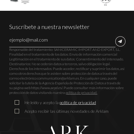
Suscríbete a nuestra newsletter
Responsable del tratamiento: SANICERAMIC IMPORT AND EXPORT, S.L.
Finalidad en el tratamiento de los datos: Envío de información comercial
Legitimación en el tratamiento de sus datos: Consentimiento del interesado.
Destinatarios: No se cederán datos a terceros, salvo obligación legal.
Derechos de los interesados: Puede acceder, rectificar y suprimir los datos, así
como otros derechos que le asisten sobre protección de datos a través del
correo electrónico communication@arklam.es. En cualquier caso, puede
solicitar la tutela de la Agencia Española de Protección de Datos a través de
su página web https://www.aepd.es/. Puede consultar más información sobre
protección de datos visitando nuestra
política de privacidad.
He leído y acepto la
política de privacidad
Acepto recibir las últimas novedades de Arklam