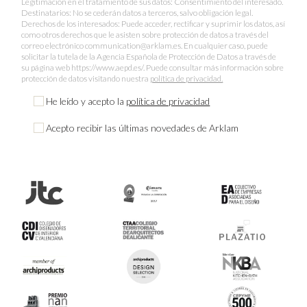
Legitimación en el tratamiento de sus datos: Consentimiento del interesado.
Destinatarios: No se cederán datos a terceros, salvo obligación legal.
Derechos de los interesados: Puede acceder, rectificar y suprimir los datos, así
como otros derechos que le asisten sobre protección de datos a través del
correo electrónico communication@arklam.es. En cualquier caso, puede
solicitar la tutela de la Agencia Española de Protección de Datos a través de
su página web https://www.aepd.es/. Puede consultar más información sobre
protección de datos visitando nuestra
política de privacidad.
He leído y acepto la
política de privacidad
Acepto recibir las últimas novedades de Arklam