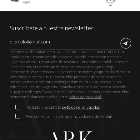
Suscríbete a nuestra newsletter
Responsable del tratamiento: SANICERAMIC IMPORT AND EXPORT, S.L.
Finalidad en el tratamiento de los datos: Envío de información comercial
Legitimación en el tratamiento de sus datos: Consentimiento del interesado.
Destinatarios: No se cederán datos a terceros, salvo obligación legal.
Derechos de los interesados: Puede acceder, rectificar y suprimir los datos, así
como otros derechos que le asisten sobre protección de datos a través del
correo electrónico communication@arklam.es. En cualquier caso, puede
solicitar la tutela de la Agencia Española de Protección de Datos a través de
su página web https://www.aepd.es/. Puede consultar más información sobre
protección de datos visitando nuestra
política de privacidad.
He leído y acepto la
política de privacidad
Acepto recibir las últimas novedades de Arklam