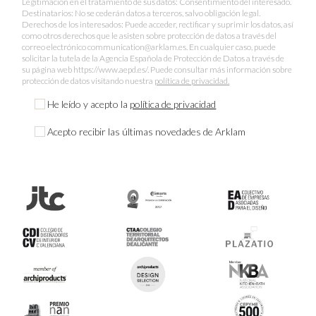
Legitimación en el tratamiento de sus datos: Consentimiento del interesado.
Destinatarios: No se cederán datos a terceros, salvo obligación legal.
Derechos de los interesados: Puede acceder, rectificar y suprimir los datos, así
como otros derechos que le asisten sobre protección de datos a través del
correo electrónico communication@arklam.es. En cualquier caso, puede
solicitar la tutela de la Agencia Española de Protección de Datos a través de
su página web https://www.aepd.es/. Puede consultar más información sobre
protección de datos visitando nuestra
política de privacidad.
He leído y acepto la
política de privacidad
Acepto recibir las últimas novedades de Arklam