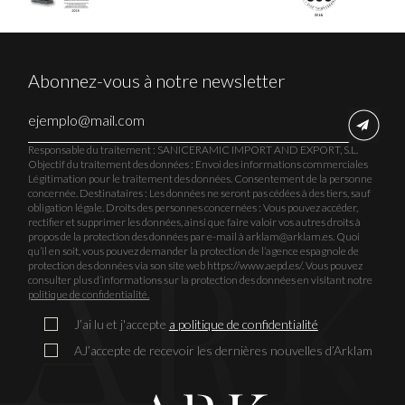
Abonnez-vous à notre newsletter
Responsable du traitement : SANICERAMIC IMPORT AND EXPORT, S.L.
Objectif du traitement des données : Envoi des informations commerciales
Légitimation pour le traitement des données. Consentement de la personne
concernée. Destinataires : Les données ne seront pas cédées à des tiers, sauf
obligation légale. Droits des personnes concernées : Vous pouvez accéder,
rectifier et supprimer les données, ainsi que faire valoir vos autres droits à
propos de la protection des données par e-mail à arklam@arklam.es. Quoi
qu’il en soit, vous pouvez demander la protection de l’agence espagnole de
protection des données via son site web https://www.aepd.es/. Vous pouvez
consulter plus d’informations sur la protection des données en visitant notre
politique de confidentialité.
J’ai lu et j'accepte
a politique de confidentialité
AJ’accepte de recevoir les dernières nouvelles d’Arklam