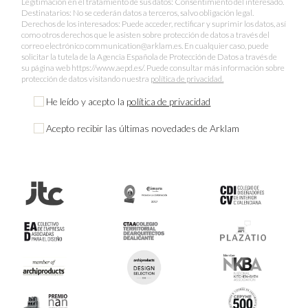
Legitimación en el tratamiento de sus datos: Consentimiento del interesado.
Destinatarios: No se cederán datos a terceros, salvo obligación legal.
Derechos de los interesados: Puede acceder, rectificar y suprimir los datos, así
como otros derechos que le asisten sobre protección de datos a través del
correo electrónico communication@arklam.es. En cualquier caso, puede
solicitar la tutela de la Agencia Española de Protección de Datos a través de
su página web https://www.aepd.es/. Puede consultar más información sobre
protección de datos visitando nuestra
política de privacidad.
He leído y acepto la
política de privacidad
Acepto recibir las últimas novedades de Arklam