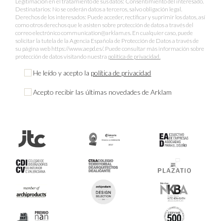
Legitimación en el tratamiento de sus datos: Consentimiento del interesado.
Destinatarios: No se cederán datos a terceros, salvo obligación legal.
Derechos de los interesados: Puede acceder, rectificar y suprimir los datos, así
como otros derechos que le asisten sobre protección de datos a través del
correo electrónico communication@arklam.es. En cualquier caso, puede
solicitar la tutela de la Agencia Española de Protección de Datos a través de
su página web https://www.aepd.es/. Puede consultar más información sobre
protección de datos visitando nuestra
política de privacidad.
He leído y acepto la
política de privacidad
Acepto recibir las últimas novedades de Arklam