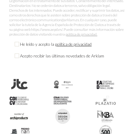
Legitimación en el tratamiento de sus datos: Consentimiento del interesado.
Destinatarios: No se cederán datos a terceros, salvo obligación legal.
Derechos de los interesados: Puede acceder, rectificar y suprimir los datos, así
como otros derechos que le asisten sobre protección de datos a través del
correo electrónico communication@arklam.es. En cualquier caso, puede
solicitar la tutela de la Agencia Española de Protección de Datos a través de
su página web https://www.aepd.es/. Puede consultar más información sobre
protección de datos visitando nuestra
política de privacidad.
He leído y acepto la
política de privacidad
Acepto recibir las últimas novedades de Arklam