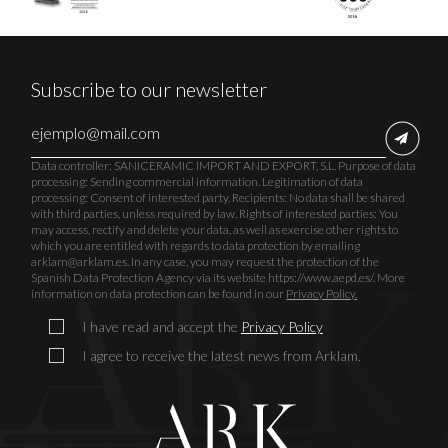
Subscribe to our newsletter
Data controller: SANICERAMIC IMPORT AND EXPORT, S.L. Purpose of data
processing: Sending commercial information. Legitimation of data
processing: Consent of interested party. Recipients: No data shall be shared
with third parties, unless required by law. Rights of interested parties: You
may access, rectify and delete your data, as well as exercise other rights to
which you are entitled with regards to data protection by emailing
arklam@arklam.es. In any case, you may request the protection of the
Spanish Data Protection Agency via its website https://www.aepd.es/. More
information on data protection can be found in our
Privacy Policy.
I have read and accept the
Privacy Policy
I agree to receive the latest news from Arklam.