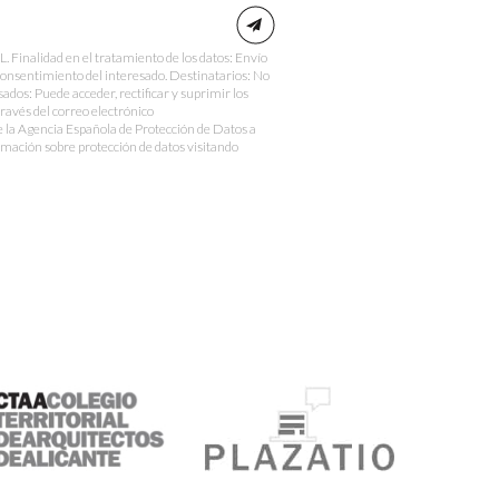
nalidad en el tratamiento de los datos: Envío
Consentimiento del interesado. Destinatarios: No
sados: Puede acceder, rectificar y suprimir los
través del correo electrónico
e la Agencia Española de Protección de Datos a
mación sobre protección de datos visitando