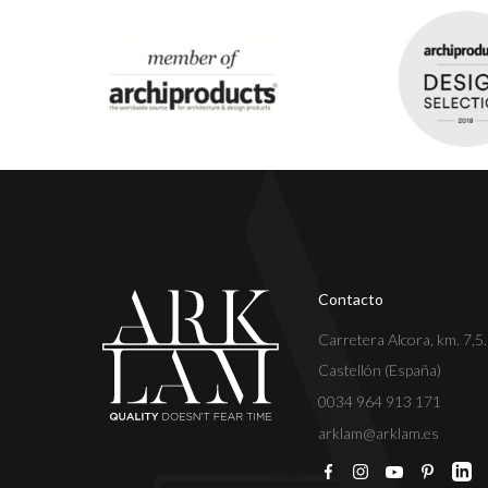
Contacto
Carretera Alcora, km. 7,5
Castellón (España)
0034 964 913 171
arklam@arklam.es