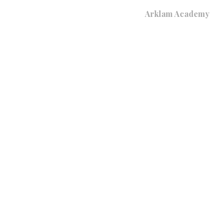
Arklam Academy
Dónde Comprar
AM
APLICACIONES
PRODUCTOS
3D
D