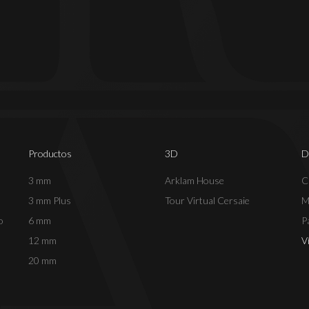
Productos
3D
D
3 mm
Arklam House
C
3 mm Plus
Tour Virtual Cersaie
M
o
6 mm
P
12 mm
V
20 mm