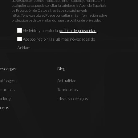
través del correo electrónico communication@arklam.es. En
cualquier caso, puede solicitar la tutela de la Agencia Española
de Protección de Datos a través de su página web
https://www.aepd.es/. Puede consultar más información sobre
protección de datos visitando nuestra
política de privacidad.
He leído y acepto la
política de privacidad
Acepto recibir las últimas novedades de
Arklam
escargas
Blog
atálogos
Actualidad
anuales
Tendencias
acking
Ideas y consejos
ídeos