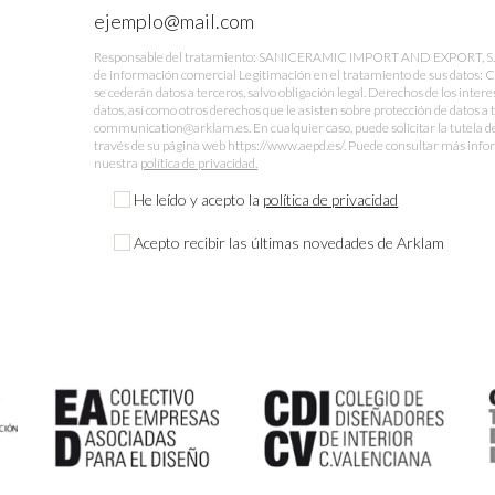
Responsable del tratamiento: SANICERAMIC IMPORT AND EXPORT, S.L. Fi
de información comercial Legitimación en el tratamiento de sus datos: 
se cederán datos a terceros, salvo obligación legal. Derechos de los intere
datos, así como otros derechos que le asisten sobre protección de datos a 
communication@arklam.es. En cualquier caso, puede solicitar la tutela d
través de su página web https://www.aepd.es/. Puede consultar más infor
nuestra
política de privacidad.
He leído y acepto la
política de privacidad
Acepto recibir las últimas novedades de Arklam