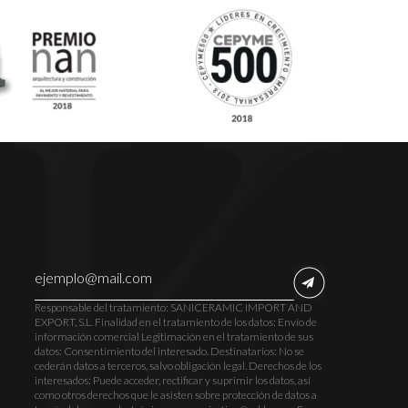
Responsable del tratamiento: SANICERAMIC IMPORT AND
EXPORT, S.L. Finalidad en el tratamiento de los datos: Envío de
información comercial Legitimación en el tratamiento de sus
datos: Consentimiento del interesado. Destinatarios: No se
cederán datos a terceros, salvo obligación legal. Derechos de los
interesados: Puede acceder, rectificar y suprimir los datos, así
como otros derechos que le asisten sobre protección de datos a