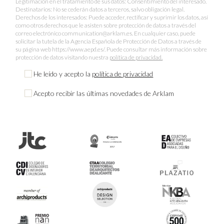
Legitimación en el tratamiento de sus datos: Consentimiento del interesado.
Destinatarios: No se cederán datos a terceros, salvo obligación legal.
Derechos de los interesados: Puede acceder, rectificar y suprimir los datos, así
como otros derechos que le asisten sobre protección de datos a través del
correo electrónico communication@arklam.es. En cualquier caso, puede
solicitar la tutela de la Agencia Española de Protección de Datos a través de
su página web https://www.aepd.es/. Puede consultar más información sobre
protección de datos visitando nuestra
política de privacidad.
He leído y acepto la
política de privacidad
Acepto recibir las últimas novedades de Arklam