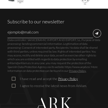
Subscribe to our newsletter
Data controller: SANICERAMIC IMPORT AND EXPORT, S.L. Purpose of data
processing: Sending commercial information. Legitimation of data
processing: Consent of interested party. Recipients: No data shall be shared
with third parties, unless required by law. Rights of interested parties: You
may access, rectify and delete your data, as well as exercise other rights to
which you are entitled with regards to data protection by emailing
arklam@arklam.es. In any case, you may request the protection of the
Spanish Data Protection Agency via its website https://www.aepd.es/. More
information on data protection can be found in our
Privacy Policy.
I have read and accept the
Privacy Policy
I agree to receive the latest news from Arklam.