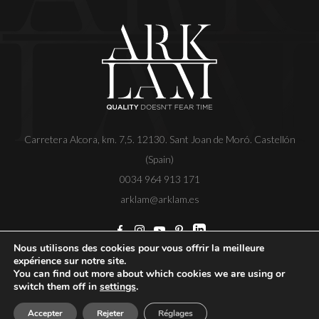
Carretera Alcora, km. 7,5. 12130. Sant Joan de Moró. Castellón
(Spain)
0034 964 913 171
arklam@arklam.es
Nous utilisons des cookies pour vous offrir la meilleure
expérience sur notre site.
Copyright
Avis légal
Politique de confidentialité
You can find out more about which cookies we are using or
Politique de cookies
Code d'éthique
switch them off in
settings
.
Accepter
Rejeter
Réglages