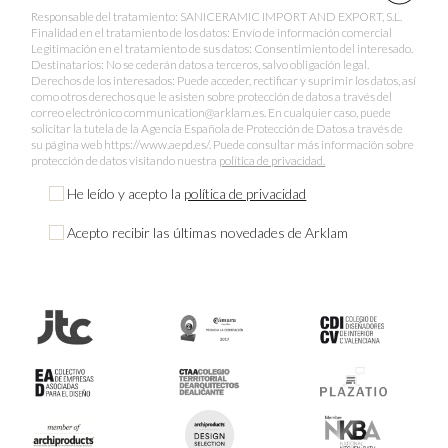
Responsable del tratamiento: SANICERAMIC IMPORT AND EXPORT, S.L.
Finalidad en el tratamiento de los datos: Envío de información comercial
Legitimación en el tratamiento de sus datos: Consentimiento del interesado.
Destinatarios: No se cederán datos a terceros, salvo obligación legal.
Derechos de los interesados: Puede acceder, rectificar y suprimir los datos, así
como otros derechos que le asisten sobre protección de datos a través del
correo electrónico communication@arklam.es. En cualquier caso, puede
solicitar la tutela de la Agencia Española de Protección de Datos a través de
su página web https://www.aepd.es/. Puede consultar más información sobre
protección de datos visitando nuestra
política de privacidad.
He leído y acepto la
política de privacidad
Acepto recibir las últimas novedades de Arklam