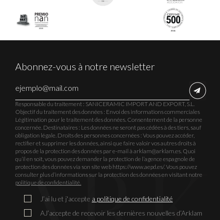
Abonnez-vous à notre newsletter
Responsable du traitement : SANICERAMIC IMPORT AND EXPORT, S.L.
Objectif du traitement des données : Envoi des informations commerciales
Légitimation pour le traitement des données. Consentement de la personne
concernée. Destinataires : Les données ne seront pas cédées à des tiers, sauf
obligation légale. Droits des personnes concernées : Vous pouvez accéder,
rectifier et supprimer les données, ainsi que faire valoir vos autres droits à
propos de la protection des données par e-mail à arklam@arklam.es. Quoi
qu’il en soit, vous pouvez demander la protection de l’agence espagnole de
protection des données via son site web https://www.aepd.es/. Vous pouvez
consulter plus d’informations sur la protection des données en visitant notre
politique de confidentialité.
J’ai lu et j'accepte
a politique de confidentialité
AJ’accepte de recevoir les dernières nouvelles d’Arklam