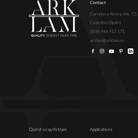
Contact
Carretera Alcora, km. 7,5
Castellón (Spain)
0034 964 913 171
arklam@arklam.es
Qu’est-ce qu’Arklam
Applications