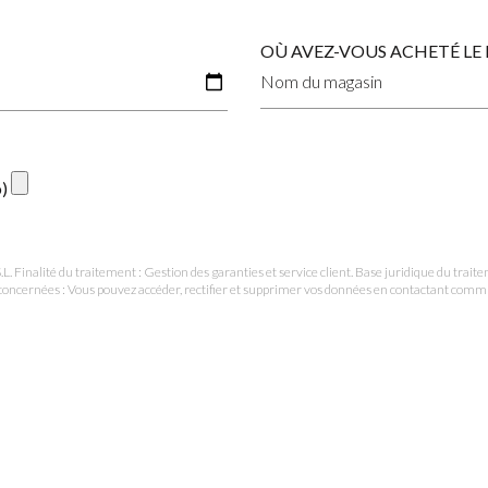
OÙ AVEZ-VOUS ACHETÉ LE P
o)
lité du traitement : Gestion des garanties et service client. Base juridique du traiteme
nes concernées : Vous pouvez accéder, rectifier et supprimer vos données en contactant co