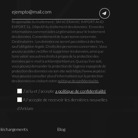
Responsable du traitement : SANICERAMIC IMPORT AND
EXPORT, S.L. Objectif du traitement des données : Envoi des
informations commerciales Légitimation pour le traitement
des données. Consentement de la personne concernée.
Destinataires : Les données ne seront pas cédées à des tiers,
sauf obligation légale. Droits des personnes concernées : Vous
pouvez accéder, rectifier et supprimer les données, ainsi que
faire valoir vos autres droits à propos de la protection des
données par e-mail à arklam@arklam.es. Quoi qu’il en soit,
vous pouvez demander la protection de l’agence espagnole de
protection des données via son site web https://www.aepd.es/.
Vous pouvez consulter plus d’informations sur la protection
des données en visitant notre
politique de confidentialité.
J’ai lu et j'accepte
a politique de confidentialité
AJ’accepte de recevoir les dernières nouvelles
d’Arklam
éléchargements
Blog