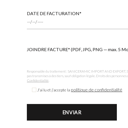
DATE DE FACTURATION*
JOINDRE FACTURE* (PDF, JPG, PNG — max. 5 M
Responsable du traitement : SANICERAMIC IMPORT AND EXPORT, S.L. Fina
pas transmises à des tiers, sauf obligation légale. Droits des person
Confidentialité
.
politique de confidentialité
J'ai lu et j'accepte la