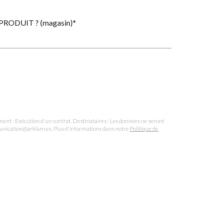
RODUIT ? (magasin)*
nt : Exécution d'un contrat. Destinataires : Les données ne seront
mmunication@arklam.es. Plus d'informations dans notre
Politique de