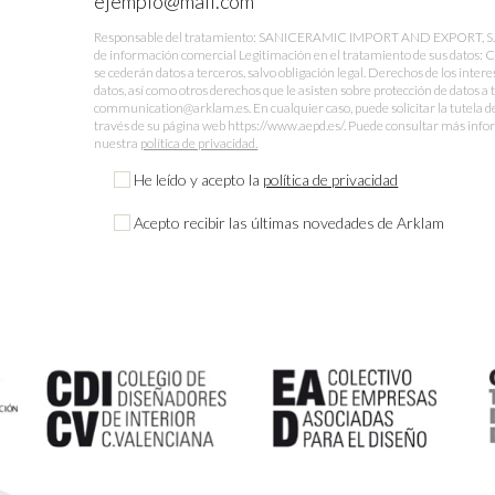
Responsable del tratamiento: SANICERAMIC IMPORT AND EXPORT, S.L. Fi
de información comercial Legitimación en el tratamiento de sus datos: 
se cederán datos a terceros, salvo obligación legal. Derechos de los intere
datos, así como otros derechos que le asisten sobre protección de datos a 
communication@arklam.es. En cualquier caso, puede solicitar la tutela d
través de su página web https://www.aepd.es/. Puede consultar más infor
nuestra
política de privacidad.
He leído y acepto la
política de privacidad
Acepto recibir las últimas novedades de Arklam