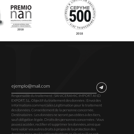
Responsable du traitement : SANICERAMIC IMPORT AND
EXPORT, S.L. Objectif du traitement des données : Envoi des
informations commerciales Légitimation pour le traitement
des données. Consentement de la personne concernée.
Destinataires : Les données ne seront pas cédées à des tiers,
sauf obligation légale. Droits des personnes concernées : Vous
pouvez accéder, rectifier et supprimer les données, ainsi que
faire valoir vos autres droits à propos de la protection des
données par e-mail à arklam@arklam.es. Quoi qu’il en soit,