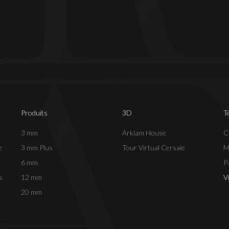
Produits
3D
T
3 mm
Arklam House
C
e
3 mm Plus
Tour Virtual Cersaie
M
6 mm
P
s
12 mm
V
20 mm