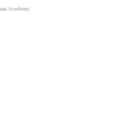
lam Academy
Recherche
Français
ÉLÉCHARGEMENTS
BLOG