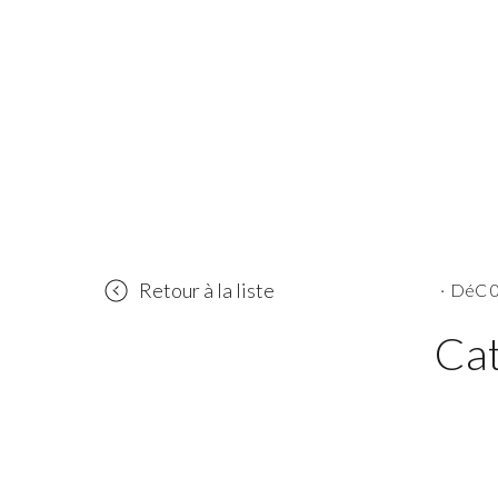
Retour à la liste
·
DéC 0
Ca