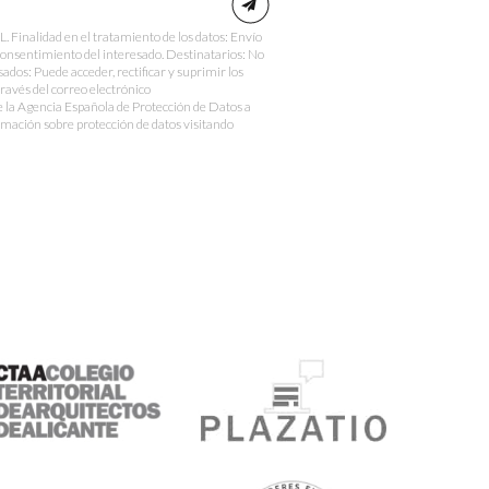
nalidad en el tratamiento de los datos: Envío
Consentimiento del interesado. Destinatarios: No
sados: Puede acceder, rectificar y suprimir los
través del correo electrónico
e la Agencia Española de Protección de Datos a
mación sobre protección de datos visitando