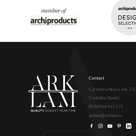
Contact
Carretera Alcora, km. 7,5
Castellón (Spain)
0034 964 913 171
arklam@arklam.es