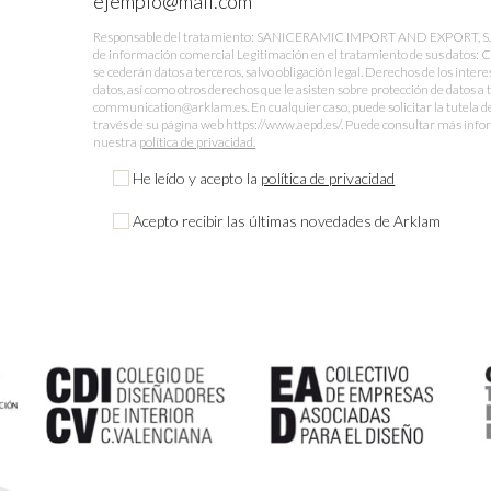
Responsable del tratamiento: SANICERAMIC IMPORT AND EXPORT, S.L. Fi
de información comercial Legitimación en el tratamiento de sus datos: 
se cederán datos a terceros, salvo obligación legal. Derechos de los intere
datos, así como otros derechos que le asisten sobre protección de datos a 
communication@arklam.es. En cualquier caso, puede solicitar la tutela d
través de su página web https://www.aepd.es/. Puede consultar más infor
nuestra
política de privacidad.
He leído y acepto la
política de privacidad
Acepto recibir las últimas novedades de Arklam