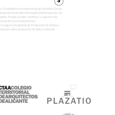
nalidad en el tratamiento de los datos: Envío
Consentimiento del interesado. Destinatarios: No
sados: Puede acceder, rectificar y suprimir los
través del correo electrónico
e la Agencia Española de Protección de Datos a
mación sobre protección de datos visitando