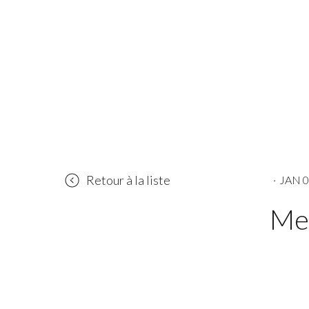
Retour à la liste
·
JAN 0
Me