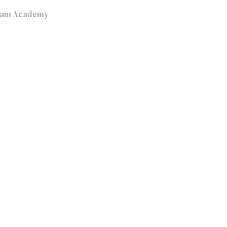
lam Academy
Recherche
Français
ÉLÉCHARGEMENTS
BLOG