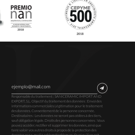
Responsable du traitement : SANICERAMIC IMPORT AND
EXPORT, S.L. Objectif du traitement des données : Envoi des
informations commerciales Légitimation pour le traitement
des données. Consentement de la personne concernée.
Destinataires : Les données ne seront pas cédées à des tiers,
sauf obligation légale. Droits des personnes concernées : Vous
pouvez accéder, rectifier et supprimer les données, ainsi que
faire valoir vos autres droits à propos de la protection des
données par e-mail à arklam@arklam.es. Quoi qu’il en soit,