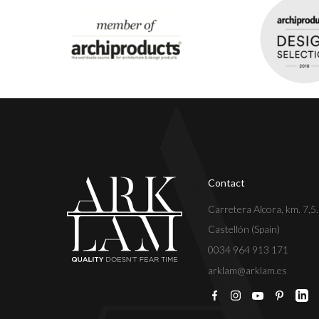
Contact
Carretera Alcora, km. 7,5
Castellón (Spain)
0034 964 913 171
arklam@arklam.es