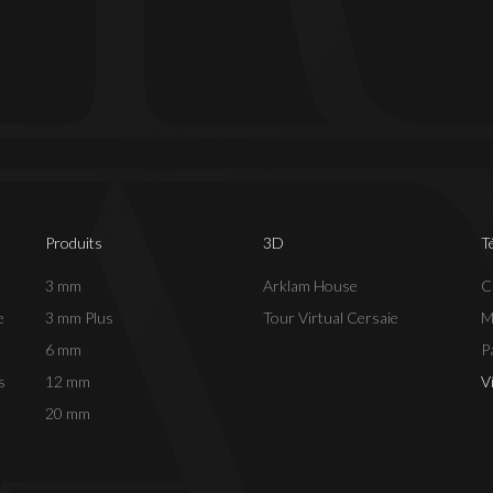
Produits
3D
T
3 mm
Arklam House
C
e
3 mm Plus
Tour Virtual Cersaie
M
6 mm
P
s
12 mm
V
20 mm