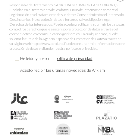
Responsable del tratamiento: SANICERAMIC IMPORT AND EXPORT, S.L.
Finalidad en el tratamiento de los datos: Envío de información comercial
Legitimación en el tratamiento de sus datos: Consentimiento del interesado.
Destinatarios: No se cederán datos a terceros, salvo obligación legal.
Derechos de los interesados: Puede acceder, rectificar y suprimir los datos, así
como otros derechos que le asisten sobre protección de datos a través del
correo electrónico communication@arklam.es. En cualquier caso, puede
solicitar la tutela de la Agencia Española de Protección de Datos a través de
su página web https://www.aepd.es/. Puede consultar más información sobre
protección de datos visitando nuestra
política de privacidad.
He leído y acepto la
política de privacidad
Acepto recibir las últimas novedades de Arklam