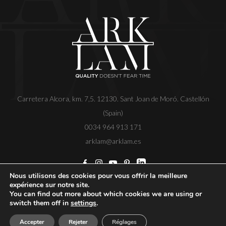
Carretera Alcora, km. 7,5. 12130. Sant Joan de Moró. Castellón
(Spain)
0034 964 913 171
arklam@arklam.es
Nous utilisons des cookies pour vous offrir la meilleure
expérience sur notre site.
Copyright
Avis légal
Politique de confidentialité
You can find out more about which cookies we are using or
Politique de cookies
Code d'éthique
switch them off in
settings
.
Accepter
Rejeter
Réglages