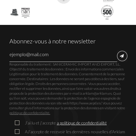
Abonnez-vous à notre newsletter
Responsable du traitement : SANICERAMIC IMPORT AND EXPORT, S.L.
Objectif du traitement des données : Envoi des informations commerciales
Légitimation pour le traitement des données. Consentement de la personne
concernée. Destinataires : Les données ne seront pas cédées à des tiers, sauf
obligation légale. Droits des personnes concernées : Vous pouvez accéder,
rectifier et supprimer les données, ainsi que faire valoir vos autres droits à
propos de la protection des données par e-mail à arklam@arklam.es. Quoi
qu’il en soit, vous pouvez demander la protection de l’agence espagnole de
protection des données via son site web https://www.aepd.es/. Vous pouvez
consulter plus d’informations sur la protection des données en visitant notre
politique de confidentialité.
J’ai lu et j'accepte
a politique de confidentialité
AJ’accepte de recevoir les dernières nouvelles d’Arklam