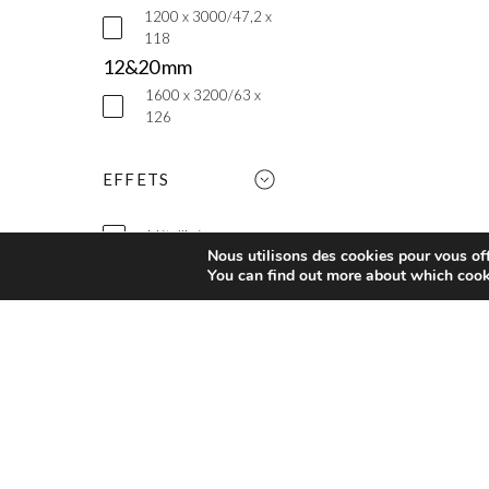
1200 x 3000/47,2 x
118
12&20 mm
1600 x 3200/63 x
126
EFFETS
Métallisé
Nous utilisons des cookies pour vous offr
You can find out more about which cook
Basic
Ciment
Bois
Marbre
Décor