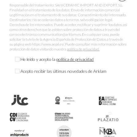
Responsable del tratamiento: SANICERAMIC IMPORT AND EXPORT, S.L.
Finalidad en el tratamiento de los datos: Envío de información comercial
Legitimación en el tratamiento de sus datos: Consentimiento del interesado.
Destinatarios: No se cederán datos a terceros, salvo obligación legal.
Derechos de los interesados: Puede acceder, rectificar y suprimir los datos, así
como otros derechos que le asisten sobre protección de datos a través del
correo electrónico communication@arklam.es. En cualquier caso, puede
solicitar la tutela de la Agencia Española de Protección de Datos a través de
su página web https://www.aepd.es/. Puede consultar más información sobre
protección de datos visitando nuestra
política de privacidad.
He leído y acepto la
política de privacidad
Acepto recibir las últimas novedades de Arklam