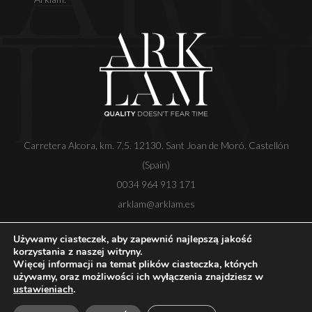
Carretera Alcora, km. 7,5. 12130. Sant Joan de Moró. Castellón
(Spain)
0034 964 913 171
arklam@arklam.es
Używamy ciasteczek, aby zapewnić najlepszą jakość
korzystania z naszej witryny.
Więcej informacji na temat plików ciasteczka, których
Copyright
Nota prawna
Polityka prywatności
używamy, oraz możliwości ich wyłączenia znajdziesz w
Polityka plików cookie
Kanał etyczny
ustawieniach
.