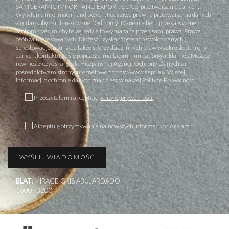
SANICERAMIC IMPORT AND EXPORT, S.L. Cel przetwarzania danych:
Wysyłanie informacji handlowych. Podstawa prawna przetwarzania danych:
Zgoda osoby zainteresowanej. Odbiorcy: Dane nie będą przekazywane
osobom trzecim, chyba że będzie to wymagane przepisami prawa. Prawa
osób zainteresowanych: Możesz uzyskać dostęp do swoich danych,
sprostować je, usunąć, a także skorzystać z innych praw w zakresie ochrony
danych, kontaktując się poprzez e-mail: communication@arklam.es. Możesz
również złożyć skargę do Hiszpańskiej Agencji Ochrony Danych za
pośrednictwem strony internetowej: https://www.aepd.es/. Więcej
informacji o ochronie danych znajdziesz w naszej
Polityce Prywatności.
Przeczytałem i akceptuję
politykę prywatności.
Akceptuję otrzymywanie najnowszych informacji od Arklam
BLAT:
MIRAGE GRIS ABUJARDADO
1600×3200