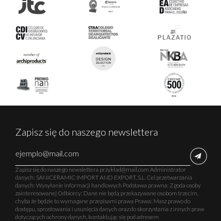
Zapisz się do naszego newslettera
Zapisz się do naszego newslettera przykład@mail.com Administrator
danych: SANICERAMIC IMPORT AND EXPORT, S.L. Cel przetwarzania
danych: Wysyłanie informacji handlowych Podstawa prawna: Zgoda osoby
zainteresowanej Odbiorcy: Dane nie będą przekazywane osobom trzecim,
chyba że będzie to wymagane przepisami prawa Prawa: Masz prawo do
dostępu, sprostowania i usunięcia danych oraz do skorzystania z innych praw
dotyczących ochrony danych, kontaktując się pod adresem