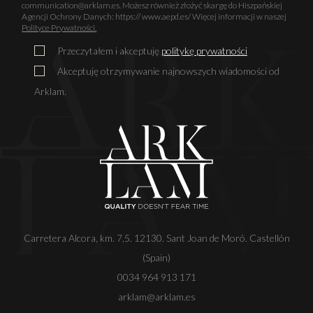
communication@arklam.es. Możesz również złożyć skargę do Hiszpańskiej
Agencji Ochrony Danych: https:// www.aepd.es/ Więcej informacji w naszej
Polityce Prywatności.
Przeczytałem i akceptuję
politykę prywatności
Akceptuję otrzymywanie najnowszych wiadomości od
Arklam.
Carretera Alcora, km. 7,5. 12130. Sant Joan de Moró. Castellón
(Spain)
0034 964 913 171
arklam@arklam.es