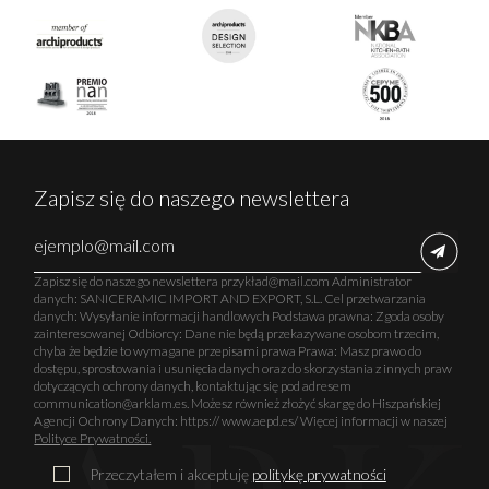
Zapisz się do naszego newslettera
Zapisz się do naszego newslettera przykład@mail.com Administrator
danych: SANICERAMIC IMPORT AND EXPORT, S.L. Cel przetwarzania
danych: Wysyłanie informacji handlowych Podstawa prawna: Zgoda osoby
zainteresowanej Odbiorcy: Dane nie będą przekazywane osobom trzecim,
chyba że będzie to wymagane przepisami prawa Prawa: Masz prawo do
dostępu, sprostowania i usunięcia danych oraz do skorzystania z innych praw
dotyczących ochrony danych, kontaktując się pod adresem
communication@arklam.es. Możesz również złożyć skargę do Hiszpańskiej
Agencji Ochrony Danych: https:// www.aepd.es/ Więcej informacji w naszej
Polityce Prywatności.
Przeczytałem i akceptuję
politykę prywatności