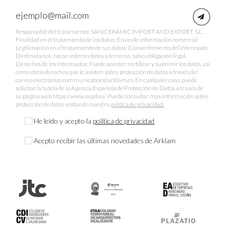
Responsable del tratamiento: SANICERAMIC IMPORT AND EXPORT, S.L.
Finalidad en el tratamiento de los datos: Envío de información comercial
Legitimación en el tratamiento de sus datos: Consentimiento del interesado.
Destinatarios: No se cederán datos a terceros, salvo obligación legal.
Derechos de los interesados: Puede acceder, rectificar y suprimir los datos, así
como otros derechos que le asisten sobre protección de datos a través del
correo electrónico communication@arklam.es. En cualquier caso, puede
solicitar la tutela de la Agencia Española de Protección de Datos a través de
su página web https://www.aepd.es/. Puede consultar más información sobre
protección de datos visitando nuestra
política de privacidad.
He leído y acepto la
política de privacidad
Acepto recibir las últimas novedades de Arklam