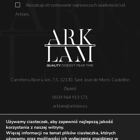
Akceptuję otrzymywanie najnowszych wiadomości od
Arklam.
Carretera Alcora, km. 7,5. 12130. Sant Joan de Moró. Castellón
(Spain)
0034 964 913 171
arklam@arklam.es
Używamy ciasteczek, aby zapewnić najlepszą jakość
korzystania z naszej witryny.
Więcej informacji na temat plików ciasteczka, których
Copyright
Nota prawna
Polityka prywatności
używamy, oraz możliwości ich wyłączenia znajdziesz w