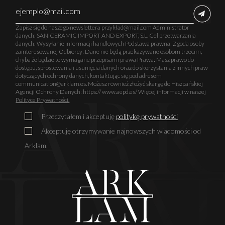
Zapisz się do naszego newslettera przykład@mail.com Administrator
danych: SANICERAMIC IMPORT AND EXPORT, S.L. Cel przetwarzania
danych: Wysyłanie informacji handlowych Podstawa prawna: Zgoda osoby
zainteresowanej Odbiorcy: Dane nie będą przekazywane osobom trzecim,
chyba że będzie to wymagane przepisami prawa Prawa: Masz prawo do
dostępu, sprostowania i usunięcia danych oraz do skorzystania z innych praw
dotyczących ochrony danych, kontaktując się pod adresem
communication@arklam.es. Możesz również złożyć skargę do Hiszpańskiej
Agencji Ochrony Danych: https:// www.aepd.es/ Więcej informacji w naszej
Polityce Prywatności.
Przeczytałem i akceptuję
politykę prywatności
Akceptuję otrzymywanie najnowszych wiadomości od
Arklam.