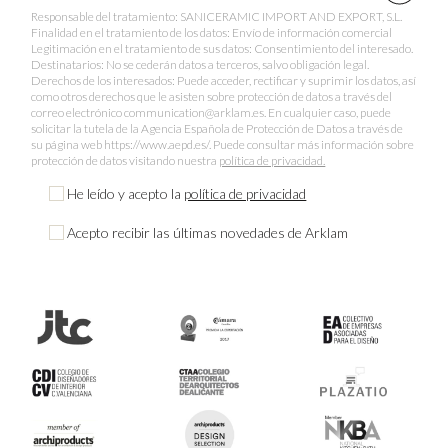
Responsable del tratamiento: SANICERAMIC IMPORT AND EXPORT, S.L.
Finalidad en el tratamiento de los datos: Envío de información comercial
Legitimación en el tratamiento de sus datos: Consentimiento del interesado.
Destinatarios: No se cederán datos a terceros, salvo obligación legal.
Derechos de los interesados: Puede acceder, rectificar y suprimir los datos, así
como otros derechos que le asisten sobre protección de datos a través del
correo electrónico communication@arklam.es. En cualquier caso, puede
solicitar la tutela de la Agencia Española de Protección de Datos a través de
su página web https://www.aepd.es/. Puede consultar más información sobre
protección de datos visitando nuestra
política de privacidad.
He leído y acepto la
política de privacidad
Acepto recibir las últimas novedades de Arklam