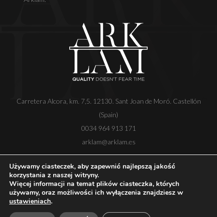
Carretera Alcora, km. 7,5. 12130. Sant Joan de Moró. Castellón
(Spain)
0034 964 913 171
arklam@arklam.es
Używamy ciasteczek, aby zapewnić najlepszą jakość
korzystania z naszej witryny.
Więcej informacji na temat plików ciasteczka, których
Copyright
Nota prawna
Polityka prywatności
używamy, oraz możliwości ich wyłączenia znajdziesz w
Polityka plików cookie
Kanał etyczny
ustawieniach
.