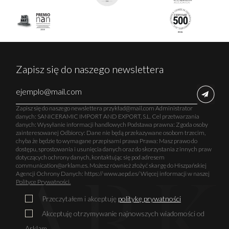
Zapisz się do naszego newslettera
Zapisz się do naszego newslettera przykład@mail.com Administrator
danych: SANICERAMIC IMPORT AND EXPORT, S.L. Cel przetwarzania
danych: Wysyłanie informacji handlowych Podstawa prawna: Zgoda osoby
zainteresowanej Odbiorcy: Dane nie będą przekazywane osobom trzecim,
chyba że będzie to wymagane przepisami prawa Prawa: Masz prawo do
dostępu, sprostowania i usunięcia danych oraz do skorzystania z innych praw
dotyczących ochrony danych, kontaktując się pod adresem
communication@arklam.es. Możesz również złożyć skargę do Hiszpańskiej
Agencji Ochrony Danych: https:// www.aepd.es/ Więcej informacji w naszej
Polityce Prywatności.
Przeczytałem i akceptuję
politykę prywatności
Akceptuję otrzymywanie najnowszych wiadomości od
Arklam.