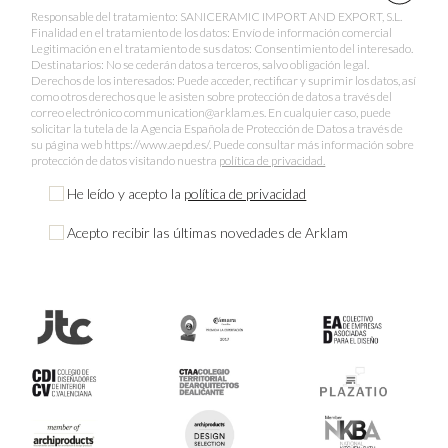
Responsable del tratamiento: SANICERAMIC IMPORT AND EXPORT, S.L.
Finalidad en el tratamiento de los datos: Envío de información comercial
Legitimación en el tratamiento de sus datos: Consentimiento del interesado.
Destinatarios: No se cederán datos a terceros, salvo obligación legal.
Derechos de los interesados: Puede acceder, rectificar y suprimir los datos, así
como otros derechos que le asisten sobre protección de datos a través del
correo electrónico communication@arklam.es. En cualquier caso, puede
solicitar la tutela de la Agencia Española de Protección de Datos a través de
su página web https://www.aepd.es/. Puede consultar más información sobre
protección de datos visitando nuestra
política de privacidad.
He leído y acepto la
política de privacidad
Acepto recibir las últimas novedades de Arklam