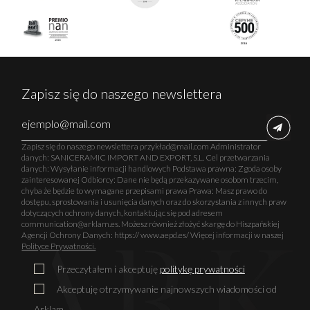
Zapisz się do naszego newslettera
Zapisz się do naszego newslettera przykład@mail.com Administrator
danych: SANICERAMIC IMPORT AND EXPORT, S.L. Cel przetwarzania
danych: Wysyłanie informacji handlowych Podstawa prawna: Zgoda osoby
zainteresowanej Odbiorcy: Dane nie będą przekazywane osobom trzecim,
chyba że będzie to wymagane przepisami prawa Prawa: Masz prawo do
dostępu, sprostowania i usunięcia danych oraz do skorzystania z innych praw
dotyczących ochrony danych, kontaktując się pod adresem
communication@arklam.es. Możesz również złożyć skargę do Hiszpańskiej
Agencji Ochrony Danych: https:// www.aepd.es/ Więcej informacji w naszej
Polityce Prywatności.
Przeczytałem i akceptuję
politykę prywatności
Akceptuję otrzymywanie najnowszych wiadomości od
Arklam.