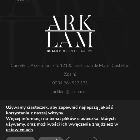
Carretera Alcora, km. 7,5. 12130. Sant Joan de Moró. Castellón
(Spain)
0034 964 913 171
arklam@arklam.es
Używamy ciasteczek, aby zapewnić najlepszą jakość
korzystania z naszej witryny.
Więcej informacji na temat plików ciasteczka, których
Copyright
Nota prawna
Polityka prywatności
używamy, oraz możliwości ich wyłączenia znajdziesz w
Polityka plików cookie
Kanał etyczny
ustawieniach
.