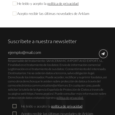
He leído y acepto la
política de privacidad
Acepto recibir las últimas novedades de Arklam
Suscríbete a nuestra newsletter
Responsable del tratamiento: SANICERAMIC IMPORT AND EXPORT, S.L.
Finalidad en el tratamiento de los datos: Envío de información comercial
Legitimación en el tratamiento de sus datos: Consentimiento del interesado.
Destinatarios: No se cederán datos a terceros, salvo obligación legal.
Derechos de los interesados: Puede acceder, rectificar y suprimir los datos, así
como otros derechos que le asisten sobre protección de datos a través del
correo electrónico communication@arklam.es. En cualquier caso, puede
solicitar la tutela de la Agencia Española de Protección de Datos a través de
su página web https://www.aepd.es/. Puede consultar más información sobre
protección de datos visitando nuestra
política de privacidad.
He leído y acepto la
política de privacidad
Acepto recibir las últimas novedades de Arklam