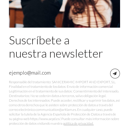
Suscríbete a
nuestra newsletter
Responsable del tratamiento: SANICERAMIC IMPORT AND EXPORT, S.L.
Finalidad en el tratamiento de los datos: Envío de información comercial
Legitimación en el tratamiento de sus datos: Consentimiento del interesado.
Destinatarios: No se cederán datos a terceros, salvo obligación legal.
Derechos de los interesados: Puede acceder, rectificar y suprimir los datos, así
como otros derechos que le asisten sobre protección de datos a través del
correo electrónico communication@arklam.es. En cualquier caso, puede
solicitar la tutela de la Agencia Española de Protección de Datos a través de
su página web https://www.aepd.es/. Puede consultar más información sobre
protección de datos visitando nuestra
política de privacidad.