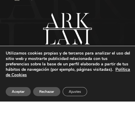
Utilizamos cookies propias y de terceros para analizar el uso del
sitio web y mostrarte publicidad relacionada con tus
Carretera Alcora, km. 7,5. 12130. Sant Joan de Moró. Castellón
preferencias sobre la base de un perfil elaborado a partir de tus
hábitos de navegación (por ejemplo, páginas visitadas).
Política
(España)
de Cookies
0034 964 913 171
arklam@arklam.es
Aceptar
Rechazar
Ajustes
Copyright
Aviso legal
Política de privacidad
Política de cookies
Canal Ético