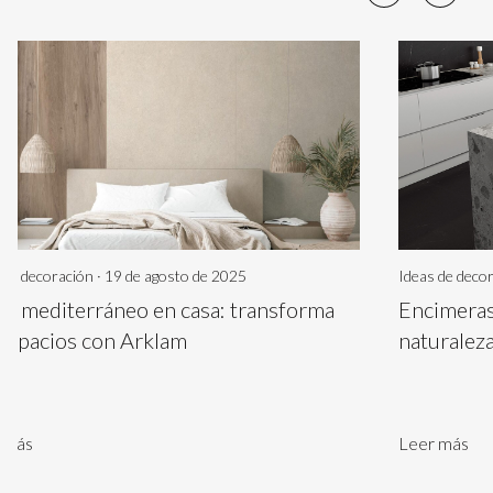
 de decoración · 19 de agosto de 2025
Ideas de deco
ilo mediterráneo en casa: transforma
Encimeras
 espacios con Arklam
naturaleza
 más
Leer más