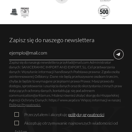
Zapisz się do naszego newslettera
Zapisz się do naszego newslettera przykład@mail.com Administrator
danych: SANICERAMIC IMPORT AND EXPORT, S.L. Cel przetwarzania
danych: Wysyłanie informacji handlowych Podstawa prawna: Zgoda osoby
zainteresowanej Odbiorcy: Dane nie będą przekazywane osobom trzecim,
chyba że będzie to wymagane przepisami prawa Prawa: Masz prawo do
dostępu, sprostowania i usunięcia danych oraz do skorzystania z innych praw
dotyczących ochrony danych, kontaktując się pod adresem
communication@arklam.es. Możesz również złożyć skargę do Hiszpańskiej
Agencji Ochrony Danych: https:// www.aepd.es/ Więcej informacji w naszej
Polityce Prywatności.
Przeczytałem i akceptuję
politykę prywatności
Akceptuję otrzymywanie najnowszych wiadomości od
Arklam.