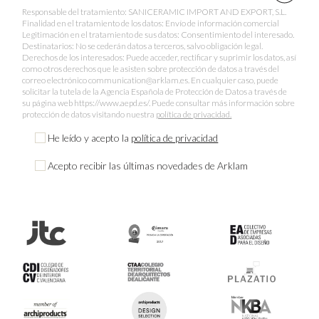
Responsable del tratamiento: SANICERAMIC IMPORT AND EXPORT, S.L.
Finalidad en el tratamiento de los datos: Envío de información comercial
Legitimación en el tratamiento de sus datos: Consentimiento del interesado.
Destinatarios: No se cederán datos a terceros, salvo obligación legal.
Derechos de los interesados: Puede acceder, rectificar y suprimir los datos, así
como otros derechos que le asisten sobre protección de datos a través del
correo electrónico communication@arklam.es. En cualquier caso, puede
solicitar la tutela de la Agencia Española de Protección de Datos a través de
su página web https://www.aepd.es/. Puede consultar más información sobre
protección de datos visitando nuestra
política de privacidad.
He leído y acepto la
política de privacidad
Acepto recibir las últimas novedades de Arklam