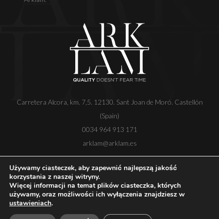
Carretera Alcora, km. 7,5. 12130. Sant Joan de Moró. Castellón
(Spain)
0034 964 913 171
arklam@arklam.es
Używamy ciasteczek, aby zapewnić najlepszą jakość
korzystania z naszej witryny.
Więcej informacji na temat plików ciasteczka, których
Copyright
Nota prawna
Polityka prywatności
używamy, oraz możliwości ich wyłączenia znajdziesz w
Polityka plików cookie
Kanał etyczny
ustawieniach
.