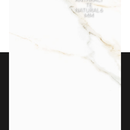
TE
NATURAL 6
MM