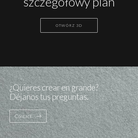
szczegółowy plan
OTWÓRZ 3D
¿Quieres crear en grande?
Déjanos tus preguntas.
Contact