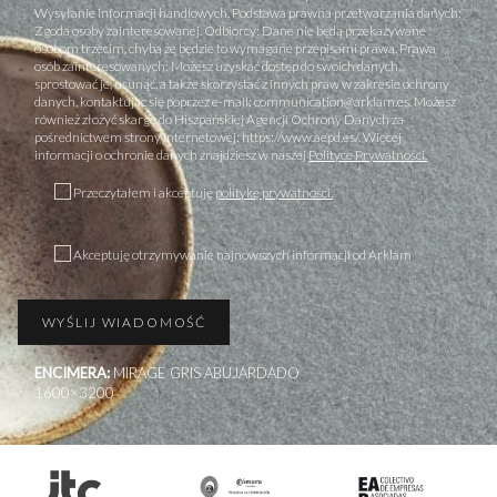
Wysyłanie informacji handlowych. Podstawa prawna przetwarzania danych:
Zgoda osoby zainteresowanej. Odbiorcy: Dane nie będą przekazywane
osobom trzecim, chyba że będzie to wymagane przepisami prawa. Prawa
osób zainteresowanych: Możesz uzyskać dostęp do swoich danych,
sprostować je, usunąć, a także skorzystać z innych praw w zakresie ochrony
danych, kontaktując się poprzez e-mail: communication@arklam.es. Możesz
również złożyć skargę do Hiszpańskiej Agencji Ochrony Danych za
pośrednictwem strony internetowej: https://www.aepd.es/. Więcej
informacji o ochronie danych znajdziesz w naszej
Polityce Prywatności.
Przeczytałem i akceptuję
politykę prywatności.
Akceptuję otrzymywanie najnowszych informacji od Arklam
ENCIMERA:
MIRAGE GRIS ABUJARDADO
1600×3200