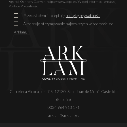
Agencji Ochrony Danych: https:// www.aepd.es/ Więcej informacji w naszej
Polityce Prywatności.
Przeczytałem i akceptuję
politykę prywatności
Akceptuję otrzymywanie najnowszych wiadomości od
Arklam.
Carretera Alcora, km. 7,5. 12130. Sant Joan de Moró. Castellón
(España)
0034 964 913 171
arklam@arklam.es