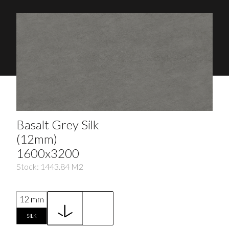
Basalt Grey Silk
(12mm)
1600x3200
Stock:
1443.84
M2