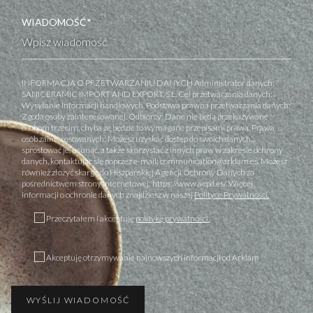
WIADOMOŚĆ*
INFORMACJA O PRZETWARZANIU DANYCH Administrator danych:
SANICERAMIC IMPORT AND EXPORT, S.L. Cel przetwarzania danych:
Wysyłanie informacji handlowych. Podstawa prawna przetwarzania danych:
Zgoda osoby zainteresowanej. Odbiorcy: Dane nie będą przekazywane
osobom trzecim, chyba że będzie to wymagane przepisami prawa. Prawa
osób zainteresowanych: Możesz uzyskać dostęp do swoich danych,
sprostować je, usunąć, a także skorzystać z innych praw w zakresie ochrony
danych, kontaktując się poprzez e-mail: communication@arklam.es. Możesz
również złożyć skargę do Hiszpańskiej Agencji Ochrony Danych za
pośrednictwem strony internetowej: https://www.aepd.es/. Więcej
informacji o ochronie danych znajdziesz w naszej
Polityce Prywatności.
Przeczytałem i akceptuję
politykę prywatności.
Akceptuję otrzymywanie najnowszych informacji od Arklam