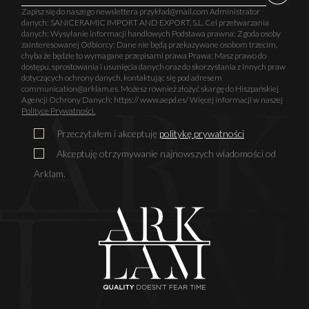
Zapisz się do naszego newslettera przykład@mail.com Administrator
danych: SANICERAMIC IMPORT AND EXPORT, S.L. Cel przetwarzania
danych: Wysyłanie informacji handlowych Podstawa prawna: Zgoda osoby
zainteresowanej Odbiorcy: Dane nie będą przekazywane osobom trzecim,
chyba że będzie to wymagane przepisami prawa Prawa: Masz prawo do
dostępu, sprostowania i usunięcia danych oraz do skorzystania z innych praw
dotyczących ochrony danych, kontaktując się pod adresem
communication@arklam.es. Możesz również złożyć skargę do Hiszpańskiej
Agencji Ochrony Danych: https:// www.aepd.es/ Więcej informacji w naszej
Polityce Prywatności.
Przeczytałem i akceptuję
politykę prywatności
Akceptuję otrzymywanie najnowszych wiadomości od
Arklam.