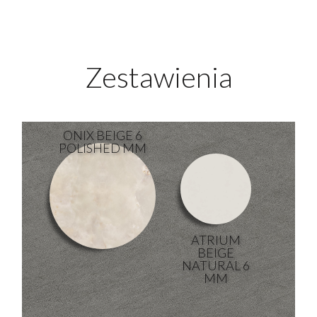
Zestawienia
ONIX BEIGE 6
POLISHED MM
ATRIUM
BEIGE
NATURAL 6
MM