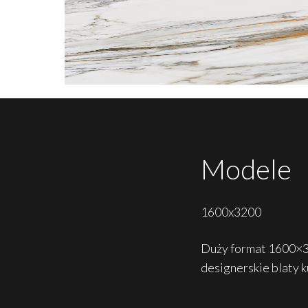
Modele
1600x3200
Duży format 1600×32
designerskie blaty 