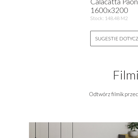
Calacatta Pao
1600x3200
Stock:
148.48
M2
SUGESTIE DOTYC
Film
Odtwórz filmik przed