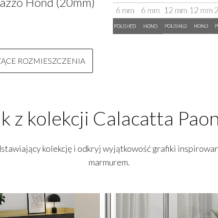
nazzo Hond (20mm)
ZĄCE ROZMIESZCZENIA
ik z kolekcji Calacatta Pao
stawiający kolekcję i odkryj wyjątkowość grafiki inspirowan
marmurem.