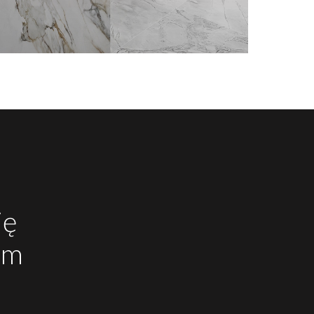
ję
mm