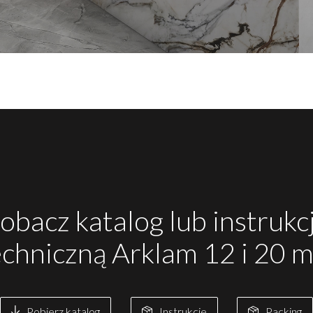
obacz katalog lub instrukc
echniczną Arklam 12 i 20 
Pobierz katalog
Instrukcje
Packing