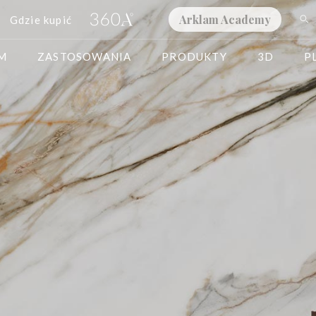
Arklam Academy
Gdzie kupić
AM
ZASTOSOWANIA
PRODUKTY
3D
P