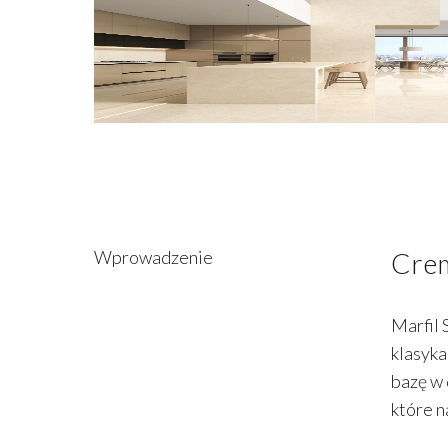
Wprowadzenie
Crem
Marfil 
klasyka
bazę w 
które n