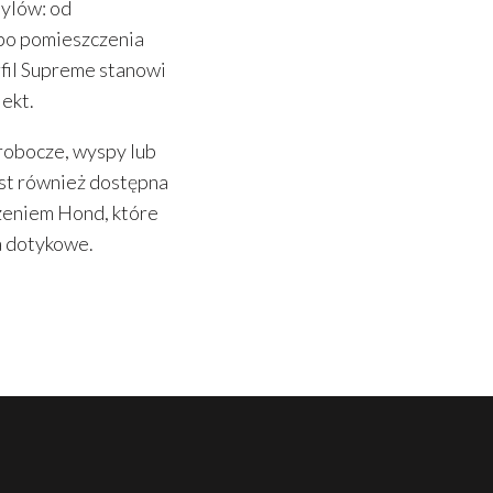
tylów: od
 po pomieszczenia
fil Supreme stanowi
jekt.
robocze, wyspy lub
est również dostępna
zeniem Hond, które
a dotykowe.