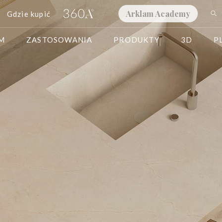
Arklam Academy
Gdzie kupić
AM
ZASTOSOWANIA
PRODUKTY
3D
P