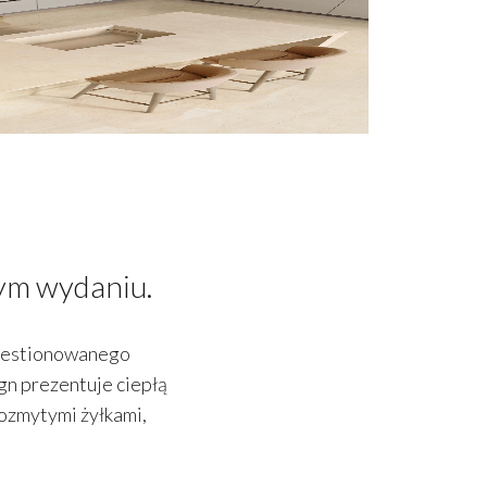
ym wydaniu.
kwestionowanego
gn prezentuje ciepłą
ozmytymi żyłkami,