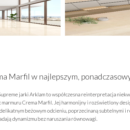
a Marfil w najlepszym, ponadczasow
Supreme jarki Arklam to współczesna reinterpretacja nie
: marmuru Crema Marfil. Jej harmonijny i rozświetlony desi
delikatnym beżowym odcieniu, poprzecinaną subtelnymi i r
adają dynamizmu bez naruszania równowagi.