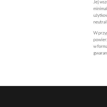
Jej wsz
minimal
użytkow
neutral
W przyp
powierz
w forma
gwarant