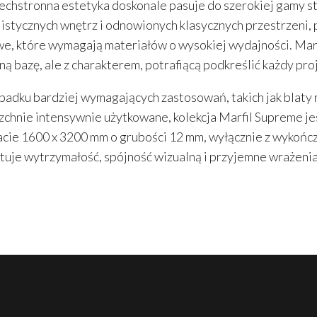
echstronna estetyka doskonale pasuje do szerokiej gamy s
istycznych wnętrz i odnowionych klasycznych przestrzeni,
e, które wymagają materiałów o wysokiej wydajności. Mar
ną bazę, ale z charakterem, potrafiącą podkreślić każdy pro
adku bardziej wymagających zastosowań, takich jak blaty 
chnie intensywnie użytkowane, kolekcja Marfil Supreme j
cie 1600 x 3200 mm o grubości 12 mm, wyłącznie z wykońc
uje wytrzymałość, spójność wizualną i przyjemne wrażeni