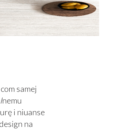
icom samej
l
nemu
urę i niuanse
design na