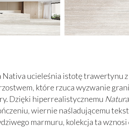
a Nativa ucieleśnia istotę trawertynu z
rzostwem, które rzuca wyzwanie gran
ry. Dzięki hiperrealistycznemu
Natura
ńczeniu, wiernie naśladującemu tekst
dziwego marmuru, kolekcja ta wznosi 