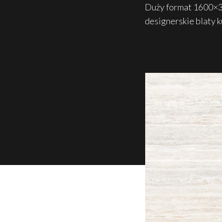
Duży format 1600×32
designerskie blaty 