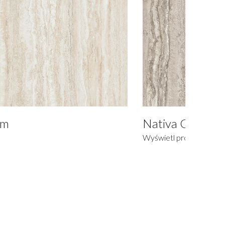
mm
Nativa Greige 
Wyświetl produkt