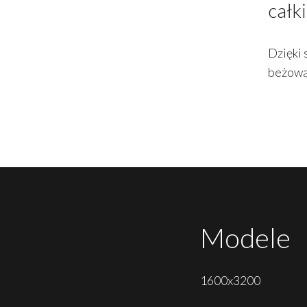
całk
Dzięki 
beżową 
Modele
1600x3200