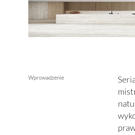
Wprowadzenie
Seri
mist
natu
wyko
praw