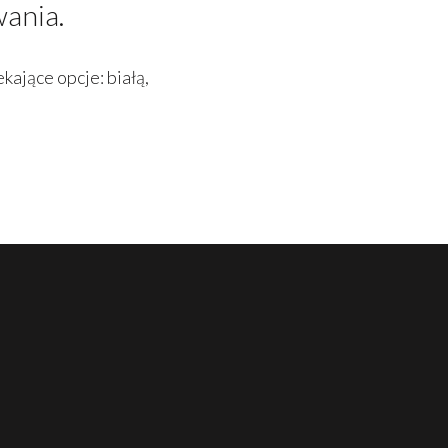
wania.
kające opcje: białą,