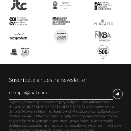
Suscríbete a nuestra newsletter
Zapisz się do naszego newslettera przykład@mail.com Administrator
danych: SANICERAMIC IMPORT AND EXPORT, S.L. Cel przetwarzania
danych: Wysyłanie informacji handlowych Podstawa prawna: Zgoda osoby
zainteresowanej Odbiorcy: Dane nie będą przekazywane osobom trzecim,
chyba że będzie to wymagane przepisami prawa Prawa: Masz prawo do
dostępu, sprostowania i usunięcia danych oraz do skorzystania z innych praw
dotyczących ochrony danych, kontaktując się pod adresem