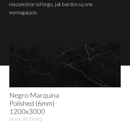
niezależnie od tego, jak bardzo są one
wymagające.
Negro Marquina
Polished (6mm)
1200x3000
Stock:
957.6
M2