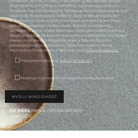
INFORMACJA O PRZETWARZANIU DANYCH Administrator danych:
SANICERAMIC IMPORT AND EXPORT, S.L. Cel przetwarzania danych:
Wysyłanie informacji handlowych. Podstawa prawna przetwarzania danych:
Zgoda osoby zainteresowanej. Odbiorcy: Dane nie będą przekazywane
osobom trzecim, chyba że będzie to wymagane przepisami prawa. Prawa
osób zainteresowanych: Możesz uzyskać dostęp do swoich danych,
sprostować je, usunąć, a także skorzystać z innych praw w zakresie ochrony
danych, kontaktując się poprzez e-mail: communication@arklam.es. Możesz
również złożyć skargę do Hiszpańskiej Agencji Ochrony Danych za
pośrednictwem strony internetowej: https://www.aepd.es/. Więcej
informacji o ochronie danych znajdziesz w naszej
Polityce Prywatności.
Przeczytałem i akceptuję
politykę prywatności.
Akceptuję otrzymywanie najnowszych informacji od Arklam
ENCIMERA:
MIRAGE GRIS ABUJARDADO
1600×3200