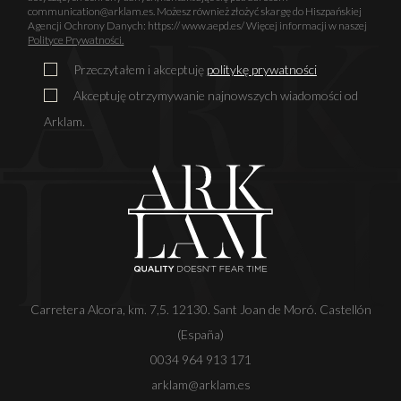
communication@arklam.es. Możesz również złożyć skargę do Hiszpańskiej
Agencji Ochrony Danych: https:// www.aepd.es/ Więcej informacji w naszej
Polityce Prywatności.
Przeczytałem i akceptuję
politykę prywatności
Akceptuję otrzymywanie najnowszych wiadomości od
Arklam.
Carretera Alcora, km. 7,5. 12130. Sant Joan de Moró. Castellón
(España)
0034 964 913 171
arklam@arklam.es