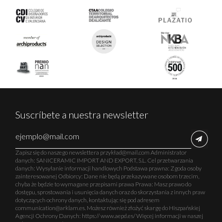
Suscríbete a nuestra newsletter
Zapisz się do naszego newslettera przykład@mail.com Administrator
danych: SANICERAMIC IMPORT AND EXPORT, S.L. Cel przetwarzania
danych: Wysyłanie informacji handlowych Podstawa prawna: Zgoda osoby
zainteresowanej Odbiorcy: Dane nie będą przekazywane osobom trzecim,
chyba że będzie to wymagane przepisami prawa Prawa: Masz prawo do
dostępu, sprostowania i usunięcia danych oraz do skorzystania z innych praw
dotyczących ochrony danych, kontaktując się pod adresem
communication@arklam.es. Możesz również złożyć skargę do Hiszpańskiej
Agencji Ochrony Danych: https:// www.aepd.es/ Więcej informacji w naszej