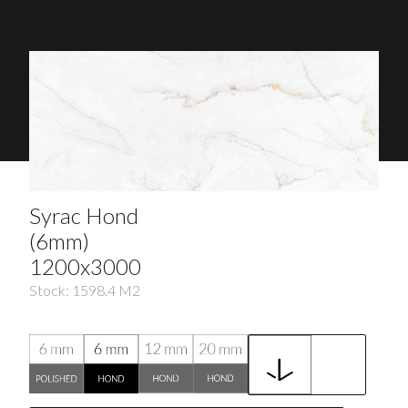
Syrac Hond
(6mm)
1200x3000
Stock:
1598.4
M2