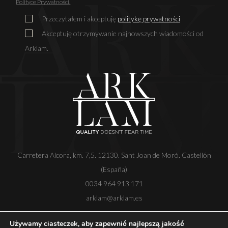
Polityce Prywatności.
Przeczytałem i akceptuję
politykę prywatności
Akceptuję otrzymywanie najnowszych wiadomości od
Arklam.
Carretera Alcora, km. 7,5. 12130. Sant Joan de Moró. Castellón
(España)
0034 964 913 171
arklam@arklam.es
Używamy ciasteczek, aby zapewnić najlepszą jakość