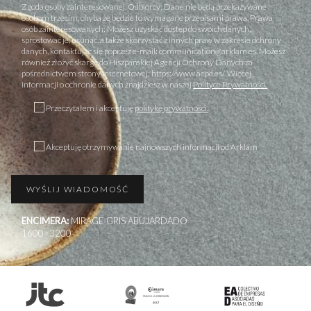
Zgoda osoby zainteresowanej. Odbiorcy: Dane nie będą przekazywane
osobom trzecim, chyba że będzie to wymagane przepisami prawa. Prawa
osób zainteresowanych: Możesz uzyskać dostęp do swoich danych,
sprostować je, usunąć, a także skorzystać z innych praw w zakresie ochrony
danych, kontaktując się poprzez e-mail: communication@arklam.es. Możesz
również złożyć skargę do Hiszpańskiej Agencji Ochrony Danych za
pośrednictwem strony internetowej: https://www.aepd.es/. Więcej
informacji o ochronie danych znajdziesz w naszej
Polityce Prywatności.
Przeczytałem i akceptuję
politykę prywatności.
Akceptuję otrzymywanie najnowszych informacji od Arklam
ENCIMERA:
MIRAGE GRIS ABUJARDADO
1600×3200