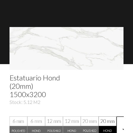
Estatuario Hond
(20mm)
1500x3200
Stock:
5.12
M2