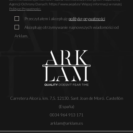
Agencji Ochrony Danych: https:// www.aepd.es/ Więcej informacji w naszej
Polityce Prywatności.
Przeczytałem i akceptuję
politykę prywatności
Akceptuję otrzymywanie najnowszych wiadomości od
Arklam.
Carretera Alcora, km. 7,5. 12130. Sant Joan de Moró. Castellón
(España)
0034 964 913 171
arklam@arklam.es