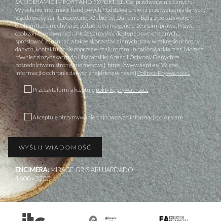
SANICERAMIC IMPORT AND EXPORT, S.L. Cel przetwarzania danych:
Wysyłanie informacji handlowych. Podstawa prawna przetwarzania danych:
Zgoda osoby zainteresowanej. Odbiorcy: Dane nie będą przekazywane
osobom trzecim, chyba że będzie to wymagane przepisami prawa. Prawa
osób zainteresowanych: Możesz uzyskać dostęp do swoich danych,
sprostować je, usunąć, a także skorzystać z innych praw w zakresie ochrony
danych, kontaktując się poprzez e-mail: communication@arklam.es. Możesz
również złożyć skargę do Hiszpańskiej Agencji Ochrony Danych za
pośrednictwem strony internetowej: https://www.aepd.es/. Więcej
informacji o ochronie danych znajdziesz w naszej
Polityce Prywatności.
Przeczytałem i akceptuję
politykę prywatności.
Akceptuję otrzymywanie najnowszych informacji od Arklam
ENCIMERA:
MIRAGE GRIS ABUJARDADO
1600×3200