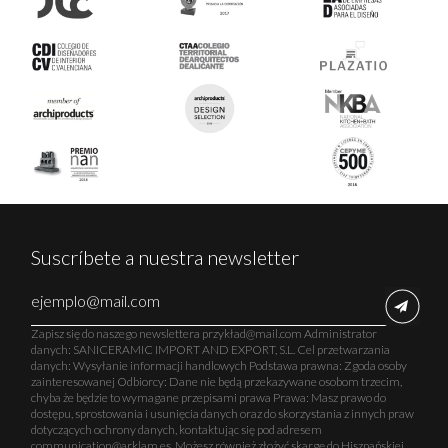
Suscríbete a nuestra newsletter
Zapisz się do naszego newslettera przykład@mail.com Administrator
danych: SANICERAMIC IMPORT AND EXPORT, S.L. Cel przetwarzania
danych: Wysyłanie informacji handlowych Podstawa prawna: Zgoda osoby
zainteresowanej Odbiorcy: Dane nie będą przekazywane osobom trzecim,
chyba że będzie to wymagane przepisami prawa Prawa: Masz prawo do
dostępu, sprostowania i usunięcia danych oraz do skorzystania z innych praw
dotyczących ochrony danych, kontaktując się pod adresem
communication@arklam.es. Możesz również złożyć skargę do Hiszpańskiej