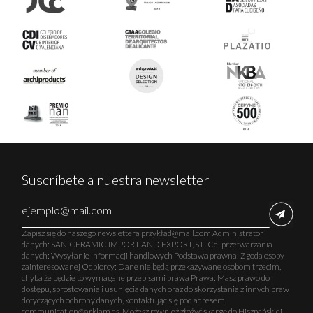
Suscríbete a nuestra newsletter
Zapisz się do naszego newslettera przykład@mail.com Administrator
danych: SANICERAMIC IMPORT AND EXPORT, S.L. Cel przetwarzania
danych: Wysyłanie informacji handlowych Podstawa prawna: Zgoda osoby
zainteresowanej Odbiorcy: Dane nie będą przekazywane osobom trzecim,
chyba że będzie to wymagane przepisami prawa Prawa: Masz prawo do
dostępu, sprostowania i usunięcia danych oraz do skorzystania z innych praw
dotyczących ochrony danych, kontaktując się pod adresem
communication@arklam.es. Możesz również złożyć skargę do Hiszpańskiej