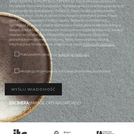
SANICERAMIC IMPORT AND EXPORT, S.L. Cel przetwarzania danych:
Wysyłanie informacji handlowych. Podstawa prawna przetwarzania danych:
Zgoda osoby zainteresowanej. Odbiorcy: Dane nie będą przekazywane
osobom trzecim, chyba że będzie to wymagane przepisami prawa. Prawa
osób zainteresowanych: Możesz uzyskać dostęp do swoich danych,
sprostować je, usunąć, a także skorzystać z innych praw w zakresie ochrony
danych, kontaktując się poprzez e-mail: communication@arklam.es. Możesz
również złożyć skargę do Hiszpańskiej Agencji Ochrony Danych za
pośrednictwem strony internetowej: https://www.aepd.es/. Więcej
informacji o ochronie danych znajdziesz w naszej
Polityce Prywatności.
Przeczytałem i akceptuję
politykę prywatności.
Akceptuję otrzymywanie najnowszych informacji od Arklam
ENCIMERA:
MIRAGE GRIS ABUJARDADO
1600×3200