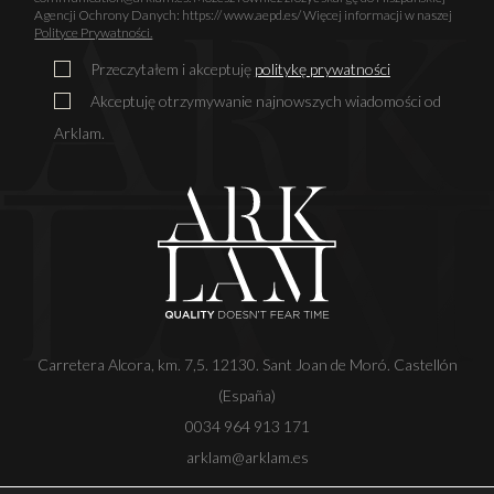
Agencji Ochrony Danych: https:// www.aepd.es/ Więcej informacji w naszej
Polityce Prywatności.
Przeczytałem i akceptuję
politykę prywatności
Akceptuję otrzymywanie najnowszych wiadomości od
Arklam.
Carretera Alcora, km. 7,5. 12130. Sant Joan de Moró. Castellón
(España)
0034 964 913 171
arklam@arklam.es