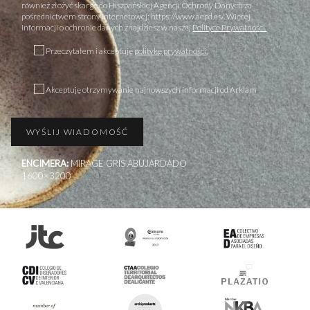
również złożyć skargę do Hiszpańskiej Agencji Ochrony Danych za
pośrednictwem strony internetowej: https://www.aepd.es/. Więcej
informacji o ochronie danych znajdziesz w naszej
Polityce Prywatności.
Przeczytałem i akceptuję
politykę prywatności.
Akceptuję otrzymywanie najnowszych informacji od Arklam
ENCIMERA:
MIRAGE GRIS ABUJARDADO
1600×3200