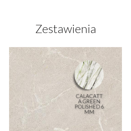
Zestawienia
CALACATT
A GREEN
POLISHED 6
MM