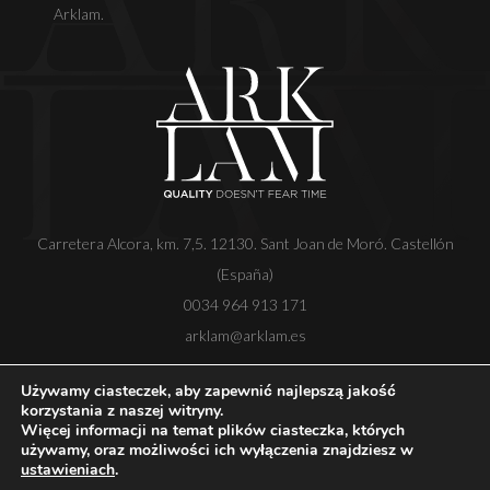
Arklam.
Carretera Alcora, km. 7,5. 12130. Sant Joan de Moró. Castellón
(España)
0034 964 913 171
arklam@arklam.es
Używamy ciasteczek, aby zapewnić najlepszą jakość
korzystania z naszej witryny.
Więcej informacji na temat plików ciasteczka, których
Copyright
Nota prawna
Polityka prywatności
używamy, oraz możliwości ich wyłączenia znajdziesz w
Polityka plików cookie
Kanał etyczny
ustawieniach
.