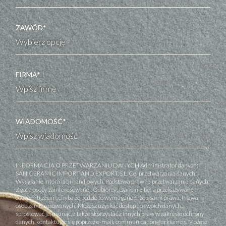
ZAWÓD*
FIRMA*
WIADOMOŚĆ*
INFORMACJA O PRZETWARZANIU DANYCH Administrator danych:
SANICERAMIC IMPORT AND EXPORT, S.L. Cel przetwarzania danych:
Wysyłanie informacji handlowych. Podstawa prawna przetwarzania danych:
Zgoda osoby zainteresowanej. Odbiorcy: Dane nie będą przekazywane
osobom trzecim, chyba że będzie to wymagane przepisami prawa. Prawa
osób zainteresowanych: Możesz uzyskać dostęp do swoich danych,
sprostować je, usunąć, a także skorzystać z innych praw w zakresie ochrony
danych, kontaktując się poprzez e-mail: communication@arklam.es. Możesz