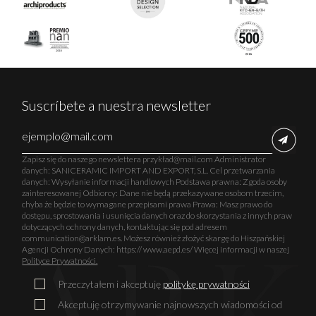
Suscríbete a nuestra newsletter
Zapisz się do naszego newslettera przykład@mail.com Administrator
danych: SANICERAMIC IMPORT AND EXPORT, S.L. Cel przetwarzania
danych: Wysyłanie informacji handlowych Podstawa prawna: Zgoda osoby
zainteresowanej Odbiorcy: Dane nie będą przekazywane osobom trzecim,
chyba że będzie to wymagane przepisami prawa Prawa: Masz prawo do
dostępu, sprostowania i usunięcia danych oraz do skorzystania z innych praw
dotyczących ochrony danych, kontaktując się pod adresem
communication@arklam.es. Możesz również złożyć skargę do Hiszpańskiej
Agencji Ochrony Danych: https:// www.aepd.es/ Więcej informacji w naszej
Polityce Prywatności.
Przeczytałem i akceptuję
politykę prywatności
Akceptuję otrzymywanie najnowszych wiadomości od