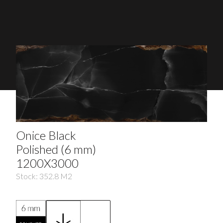
Onice Black
Polished (6 mm)
1200X3000
Stock:
352.8
M2