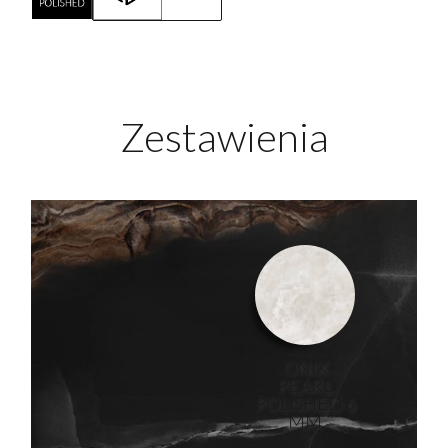
Zestawienia
ONIX
PEARL
POLISHED 6
MM