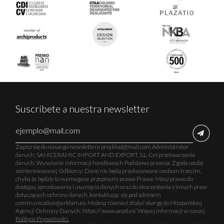
Suscríbete a nuestra newsletter
Zapisz się do naszego newslettera przykład@mail.com Administrator
danych: SANICERAMIC IMPORT AND EXPORT, S.L. Cel przetwarzania
danych: Wysyłanie informacji handlowych Podstawa prawna: Zgoda osoby
zainteresowanej Odbiorcy: Dane nie będą przekazywane osobom trzecim,
chyba że będzie to wymagane przepisami prawa Prawa: Masz prawo do
dostępu, sprostowania i usunięcia danych oraz do skorzystania z innych praw
dotyczących ochrony danych, kontaktując się pod adresem
communication@arklam.es. Możesz również złożyć skargę do Hiszpańskiej
Agencji Ochrony Danych: https:// www.aepd.es/ Więcej informacji w naszej
Polityce Prywatności.