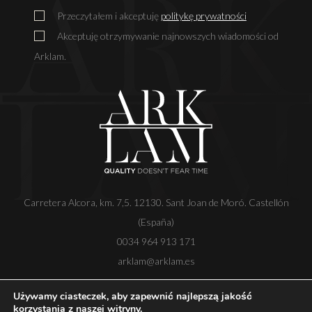
Przeczytałem i akceptuję
politykę prywatności
Akceptuję otrzymywanie najnowszych wiadomości od
Arklam.
Carretera Alcora, km. 7,5. 12130. Sant Joan de Moró. Castellón
(España)
0034 964 913 171
arklam@arklam.es
Używamy ciasteczek, aby zapewnić najlepszą jakość
korzystania z naszej witryny.