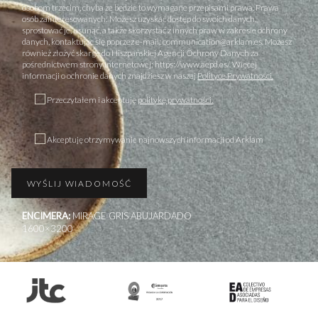
osobom trzecim, chyba że będzie to wymagane przepisami prawa. Prawa
osób zainteresowanych: Możesz uzyskać dostęp do swoich danych,
sprostować je, usunąć, a także skorzystać z innych praw w zakresie ochrony
danych, kontaktując się poprzez e-mail: communication@arklam.es. Możesz
również złożyć skargę do Hiszpańskiej Agencji Ochrony Danych za
pośrednictwem strony internetowej: https://www.aepd.es/. Więcej
informacji o ochronie danych znajdziesz w naszej
Polityce Prywatności.
Przeczytałem i akceptuję
politykę prywatności.
Akceptuję otrzymywanie najnowszych informacji od Arklam
ENCIMERA:
MIRAGE GRIS ABUJARDADO
1600×3200