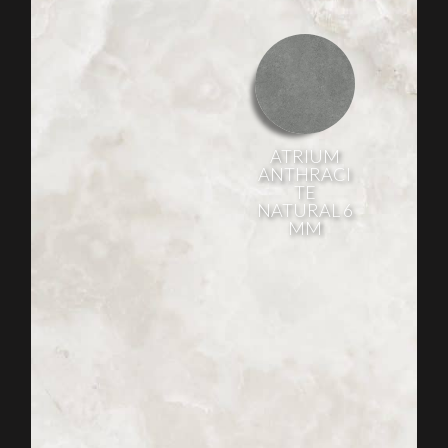
ATRIUM
ANTHRACI
TE
NATURAL 6
MM