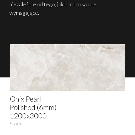
niezależnie od tego, jak bardzo są one
wymagające.
Onix Pearl
Polished (6mm)
1200x3000
Stock:
-