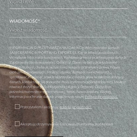
WIADOMOŚĆ*
INFORMACJA O PRZETWARZANIU DANYCH Administrator danych:
SANICERAMIC IMPORT AND EXPORT, S.L. Cel przetwarzania danych:
Wysyłanie informacji handlowych. Podstawa prawna przetwarzania danych:
Zgoda osoby zainteresowanej. Odbiorcy: Dane nie będą przekazywane
osobom trzecim, chyba że będzie to wymagane przepisami prawa. Prawa
osób zainteresowanych: Możesz uzyskać dostęp do swoich danych,
sprostować je, usunąć, a także skorzystać z innych praw w zakresie ochrony
danych, kontaktując się poprzez e-mail: communication@arklam.es. Możesz
również złożyć skargę do Hiszpańskiej Agencji Ochrony Danych za
pośrednictwem strony internetowej: https://www.aepd.es/. Więcej
informacji o ochronie danych znajdziesz w naszej
Polityce Prywatności.
Przeczytałem i akceptuję
politykę prywatności.
Akceptuję otrzymywanie najnowszych informacji od Arklam