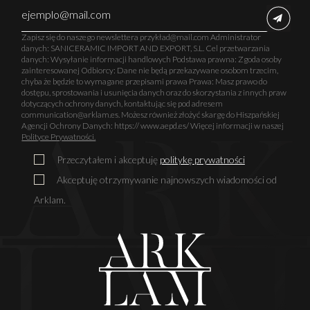
Zapisz się do naszego newslettera przykład@mail.com Administrator
danych: SANICERAMIC IMPORT AND EXPORT, S.L. Cel przetwarzania
danych: Wysyłanie informacji handlowych Podstawa prawna: Zgoda osoby
zainteresowanej Odbiorcy: Dane nie będą przekazywane osobom trzecim,
chyba że będzie to wymagane przepisami prawa Prawa: Masz prawo do
dostępu, sprostowania i usunięcia danych oraz do skorzystania z innych praw
dotyczących ochrony danych, kontaktując się pod adresem
communication@arklam.es. Możesz również złożyć skargę do Hiszpańskiej
Agencji Ochrony Danych: https:// www.aepd.es/ Więcej informacji w naszej
Polityce Prywatności.
Przeczytałem i akceptuję
politykę prywatności
Akceptuję otrzymywanie najnowszych wiadomości od
Arklam.