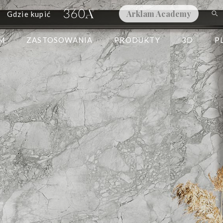
Arklam Academy
Gdzie kupić
AM
ZASTOSOWANIA
PRODUKTY
3D
P