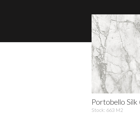
Portobello Si
Stock:
663
M2