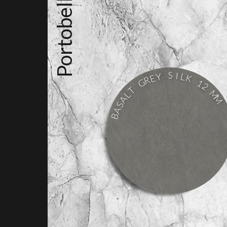
Portobello
S
I
Y
L
K
E
R
G
1
2
T
M
L
M
A
S
A
B