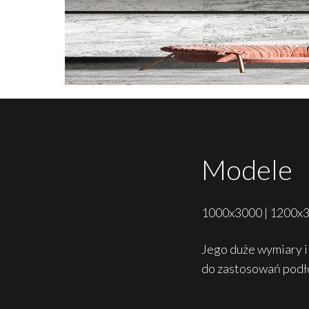
Modele
1000x3000 | 1200x
Jego duże wymiary i
do zastosowań podło