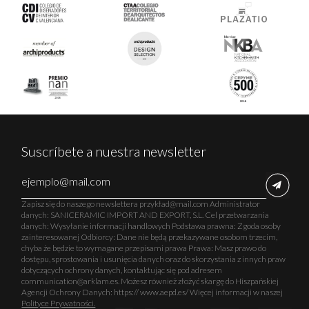
Suscríbete a nuestra newsletter
Zapisz się do naszego newslettera przykład@mail.com Administrator
danych: SANICERAMIC IMPORT AND EXPORT, S.L. Cel przetwarzania
danych: Wysyłanie informacji handlowych Podstawa prawna: Zgoda osoby
zainteresowanej Odbiorcy: Dane nie będą przekazywane osobom trzecim,
chyba że będzie to wymagane przepisami prawa Prawa: Masz prawo do
dostępu, sprostowania i usunięcia danych oraz do skorzystania z innych praw
dotyczących ochrony danych, kontaktując się pod adresem
communication@arklam.es. Możesz również złożyć skargę do Hiszpańskiej
Agencji Ochrony Danych: https:// www.aepd.es/ Więcej informacji w naszej
Polityce Prywatności.