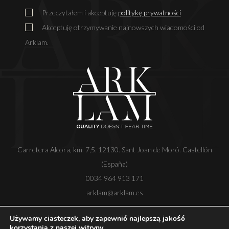
Przeczytałem i akceptuję
politykę prywatności
Akceptuję otrzymywanie najnowszych wiadomości od
Arklam.
Carretera Alcora, km. 7,5. 12130. Sant Joan de Moró. Castellón
(España)
0034 964 913 171
arklam@arklam.es
Używamy ciasteczek, aby zapewnić najlepszą jakość
korzystania z naszej witryny.