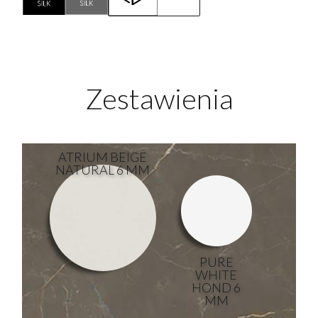
Zestawienia
ATRIUM BEIGE
NATURAL 6 MM
PURE
WHITE
HOND 6
MM