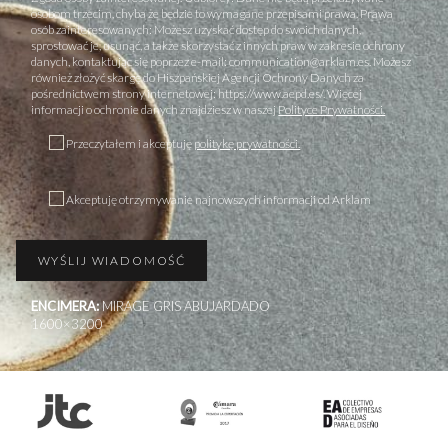
osobom trzecim, chyba że będzie to wymagane przepisami prawa. Prawa
osób zainteresowanych: Możesz uzyskać dostęp do swoich danych,
sprostować je, usunąć, a także skorzystać z innych praw w zakresie ochrony
danych, kontaktując się poprzez e-mail: communication@arklam.es. Możesz
również złożyć skargę do Hiszpańskiej Agencji Ochrony Danych za
pośrednictwem strony internetowej: https://www.aepd.es/. Więcej
informacji o ochronie danych znajdziesz w naszej
Polityce Prywatności.
Przeczytałem i akceptuję
politykę prywatności.
Akceptuję otrzymywanie najnowszych informacji od Arklam
ENCIMERA:
MIRAGE GRIS ABUJARDADO
1600×3200