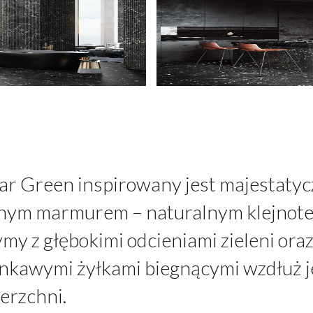
ar Green inspirowany jest majestaty
nym marmurem – naturalnym klejnote
ymy z głębokimi odcieniami zieleni oraz
onkawymi żyłkami biegnącymi wzdłuż j
erzchni.