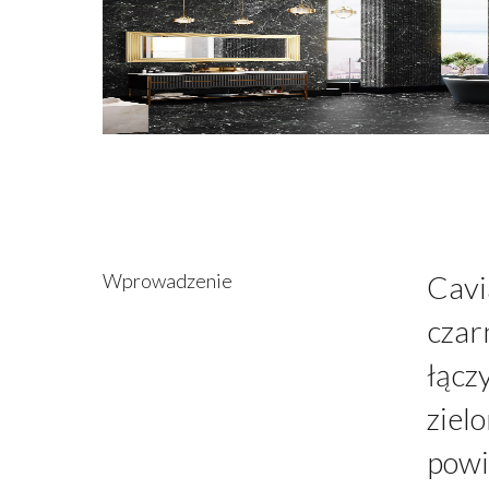
Wprowadzenie
Cavi
czar
łącz
ziel
powi