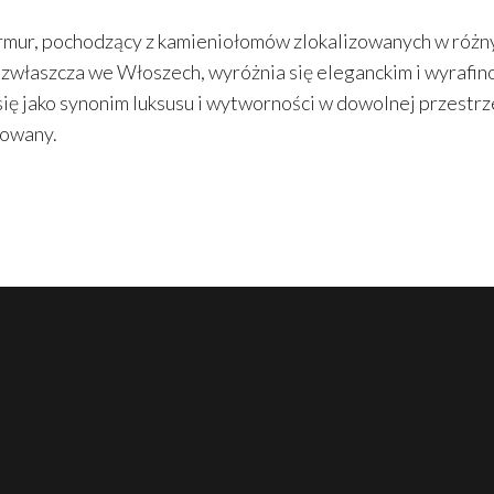
mur, pochodzący z kamieniołomów zlokalizowanych w różn
 zwłaszcza we Włoszech, wyróżnia się eleganckim i wyraf
się jako synonim luksusu i wytworności w dowolnej przestrzen
rowany.