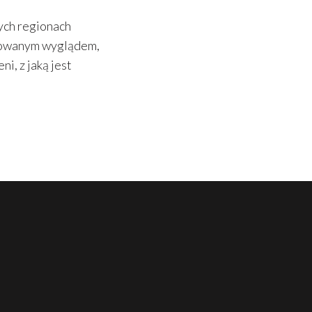
ych regionach
inowanym wyglądem,
i, z jaką jest