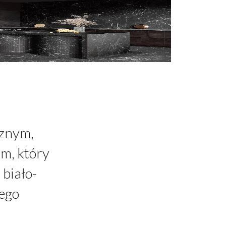
cznym,
m, który
 biało-
ego