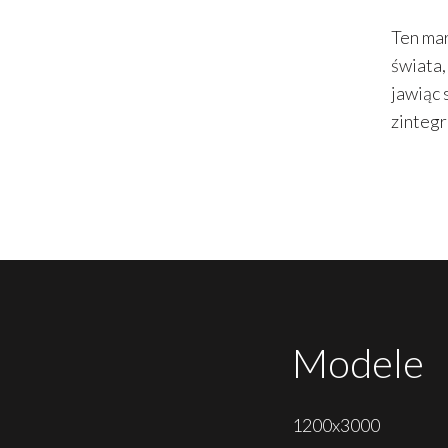
Ten mar
świata,
jawiąc 
zinteg
Modele
1200x3000