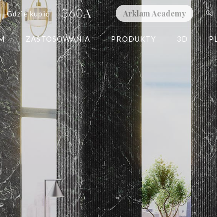
Arklam Academy
Gdzie kupić
AM
ZASTOSOWANIA
PRODUKTY
3D
P