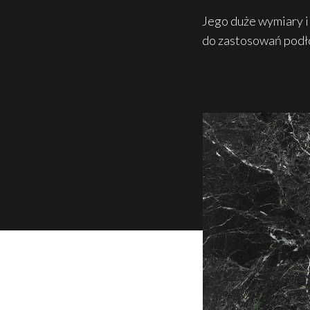
Jego duże wymiary i
do zastosowań podło