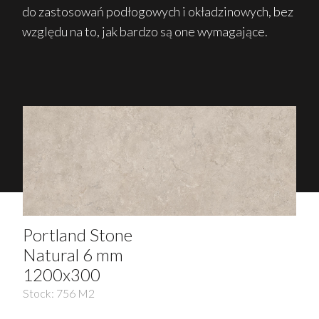
do zastosowań podłogowych i okładzinowych, bez
względu na to, jak bardzo są one wymagające.
Portland Stone
Natural 6 mm
1200x300
Stock:
756
M2