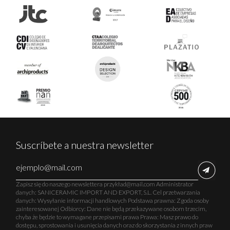
Suscríbete a nuestra newsletter
Zapisz się do naszego newslettera przykład@mail.com Administrator
danych: SANICERAMIC IMPORT AND EXPORT, S.L. Cel przetwarzania
danych: Wysyłanie informacji handlowych Podstawa prawna: Zgoda osoby
zainteresowanej Odbiorcy: Dane nie będą przekazywane osobom trzecim,
chyba że będzie to wymagane przepisami prawa Prawa: Masz prawo do
dostępu, sprostowania i usunięcia danych oraz do skorzystania z innych praw