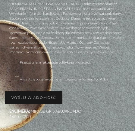
INFORMACJA O PRZETWARZANIU DANYCH Administrator danych:
SANICERAMIC IMPORT AND EXPORT, S.L. Cel przetwarzania danych:
Wysyłanie informacji handlowych. Podstawa prawna przetwarzania danych:
Zgoda osoby zainteresowanej. Odbiorcy: Dane nie będą przekazywane
osobom trzecim, chyba że będzie to wymagane przepisami prawa. Prawa
osób zainteresowanych: Możesz uzyskać dostęp do swoich danych,
sprostować je, usunąć, a także skorzystać z innych praw w zakresie ochrony
danych, kontaktując się poprzez e-mail: communication@arklam.es. Możesz
również złożyć skargę do Hiszpańskiej Agencji Ochrony Danych za
pośrednictwem strony internetowej: https://www.aepd.es/. Więcej
informacji o ochronie danych znajdziesz w naszej
Polityce Prywatności.
Przeczytałem i akceptuję
politykę prywatności.
Akceptuję otrzymywanie najnowszych informacji od Arklam
ENCIMERA:
MIRAGE GRIS ABUJARDADO
1600×3200