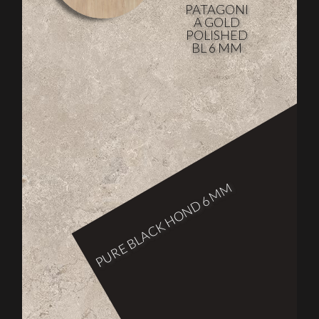
PATAGONI
A GOLD
POLISHED
BL 6 MM
PURE BLACK HOND 6 MM