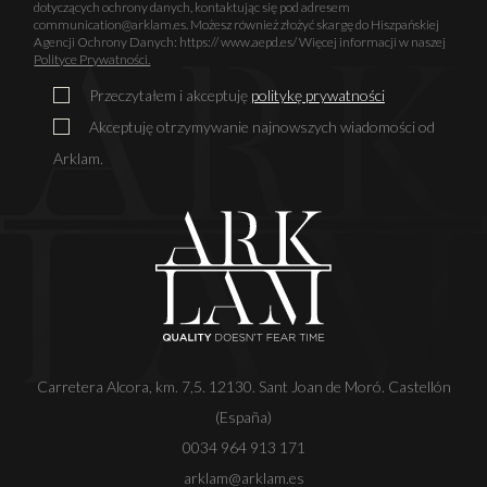
dotyczących ochrony danych, kontaktując się pod adresem
communication@arklam.es. Możesz również złożyć skargę do Hiszpańskiej
Agencji Ochrony Danych: https:// www.aepd.es/ Więcej informacji w naszej
Polityce Prywatności.
Przeczytałem i akceptuję
politykę prywatności
Akceptuję otrzymywanie najnowszych wiadomości od
Arklam.
Carretera Alcora, km. 7,5. 12130. Sant Joan de Moró. Castellón
(España)
0034 964 913 171
arklam@arklam.es