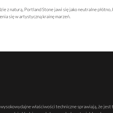
ie z naturą, Portland Stone jawi się jako neutralne płótno,
enia się w artystyczną krainę marzeń.
 wysokowydajne właściwości techniczne sprawiają, że jest t