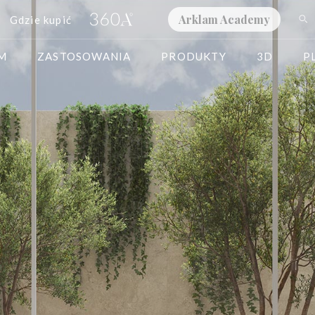
Arklam Academy
Gdzie kupić
AM
ZASTOSOWANIA
PRODUKTY
3D
P