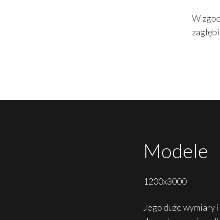
W zgodz
zagłębi
Modele
1200x3000
Jego duże wymiary i