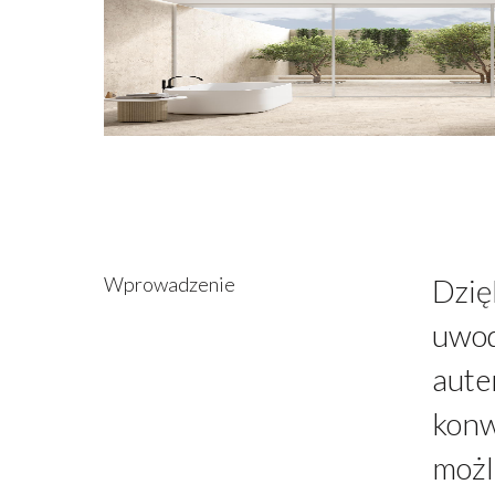
Wprowadzenie
Dzię
uwod
aute
konw
możl