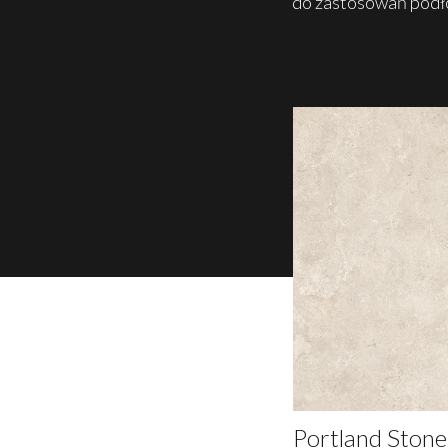
do zastosowań podło
Portland Stone