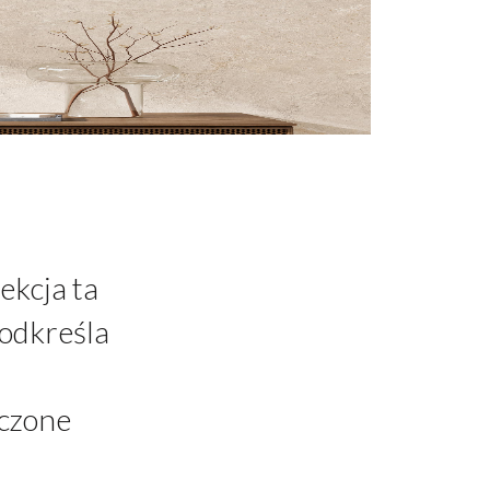
ekcja ta
odkreśla
ńczone