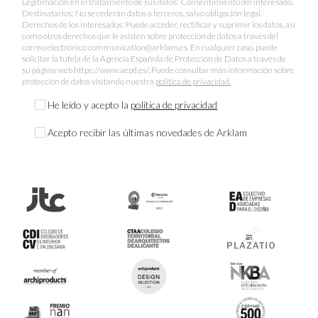
Legitimación en el tratamiento de sus datos: Consentimiento del interesado.
Destinatarios: No se cederán datos a terceros, salvo obligación legal.
Derechos de los interesados: Puede acceder, rectificar y suprimir los datos, así
como otros derechos que le asisten sobre protección de datos a través del
correo electrónico communication@arklam.es. En cualquier caso, puede
solicitar la tutela de la Agencia Española de Protección de Datos a través de
su página web https://www.aepd.es/. Puede consultar más información sobre
protección de datos visitando nuestra
política de privacidad.
He leído y acepto la
política de privacidad
Acepto recibir las últimas novedades de Arklam