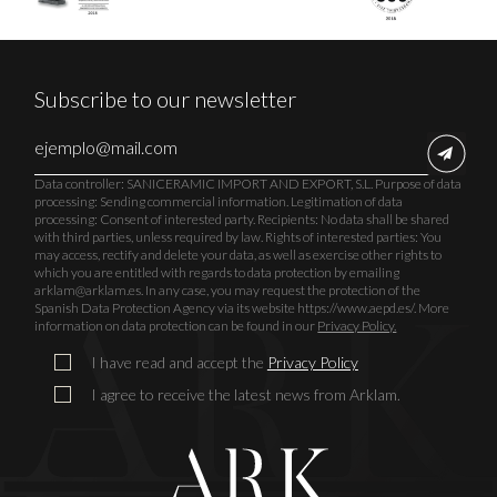
Subscribe to our newsletter
Data controller: SANICERAMIC IMPORT AND EXPORT, S.L. Purpose of data
processing: Sending commercial information. Legitimation of data
processing: Consent of interested party. Recipients: No data shall be shared
with third parties, unless required by law. Rights of interested parties: You
may access, rectify and delete your data, as well as exercise other rights to
which you are entitled with regards to data protection by emailing
arklam@arklam.es. In any case, you may request the protection of the
Spanish Data Protection Agency via its website https://www.aepd.es/. More
information on data protection can be found in our
Privacy Policy.
I have read and accept the
Privacy Policy
I agree to receive the latest news from Arklam.