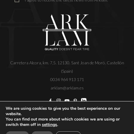
Carretera Alcora, km. 7,5. 12130. Sant Joan de Moró. Castellón
(Spain)
0034 964 913 171
arklam@arklam.es
We are using cookies to give you the best experience on our
website.
Copyright
Legal notice
Privacy policy
Cookies
You can find out more about which cookies we are using or
policy
Ethical Code
switch them off in
settings
.