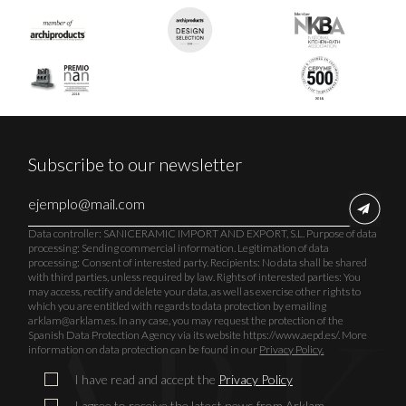
Subscribe to our newsletter
Data controller: SANICERAMIC IMPORT AND EXPORT, S.L. Purpose of data
processing: Sending commercial information. Legitimation of data
processing: Consent of interested party. Recipients: No data shall be shared
with third parties, unless required by law. Rights of interested parties: You
may access, rectify and delete your data, as well as exercise other rights to
which you are entitled with regards to data protection by emailing
arklam@arklam.es. In any case, you may request the protection of the
Spanish Data Protection Agency via its website https://www.aepd.es/. More
information on data protection can be found in our
Privacy Policy.
I have read and accept the
Privacy Policy
I agree to receive the latest news from Arklam.