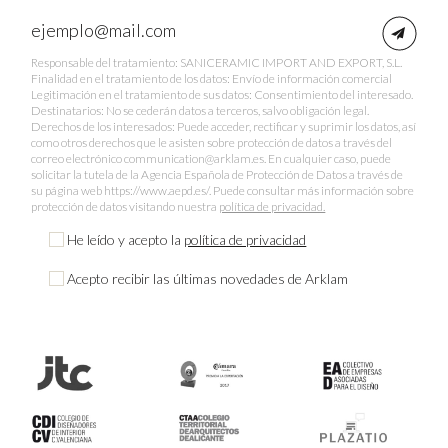
Responsable del tratamiento: SANICERAMIC IMPORT AND EXPORT, S.L.
Finalidad en el tratamiento de los datos: Envío de información comercial
Legitimación en el tratamiento de sus datos: Consentimiento del interesado.
Destinatarios: No se cederán datos a terceros, salvo obligación legal.
Derechos de los interesados: Puede acceder, rectificar y suprimir los datos, así
como otros derechos que le asisten sobre protección de datos a través del
correo electrónico communication@arklam.es. En cualquier caso, puede
solicitar la tutela de la Agencia Española de Protección de Datos a través de
su página web https://www.aepd.es/. Puede consultar más información sobre
protección de datos visitando nuestra
política de privacidad.
He leído y acepto la
política de privacidad
Acepto recibir las últimas novedades de Arklam