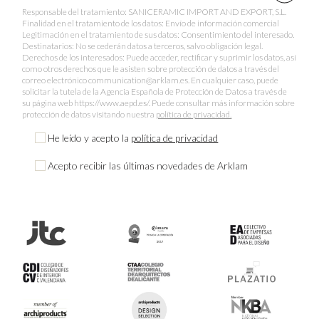
Responsable del tratamiento: SANICERAMIC IMPORT AND EXPORT, S.L.
Finalidad en el tratamiento de los datos: Envío de información comercial
Legitimación en el tratamiento de sus datos: Consentimiento del interesado.
Destinatarios: No se cederán datos a terceros, salvo obligación legal.
Derechos de los interesados: Puede acceder, rectificar y suprimir los datos, así
como otros derechos que le asisten sobre protección de datos a través del
correo electrónico communication@arklam.es. En cualquier caso, puede
solicitar la tutela de la Agencia Española de Protección de Datos a través de
su página web https://www.aepd.es/. Puede consultar más información sobre
protección de datos visitando nuestra
política de privacidad.
He leído y acepto la
política de privacidad
Acepto recibir las últimas novedades de Arklam