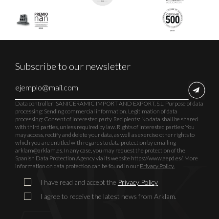
Subscribe to our newsletter
Data controller: SANICERAMIC IMPORT AND EXPORT, S.L. Purpose of data
processing: Sending commercial information. Legitimation of data
processing: Consent of interested party. Recipients: No data shall be shared
with third parties, unless required by law. Rights of interested parties: You
may access, rectify and delete your data, as well as exercise other rights to
which you are entitled with regards to data protection by emailing
arklam@arklam.es. In any case, you may request the protection of the
Spanish Data Protection Agency via its website https://www.aepd.es/. More
information on data protection can be found in our
Privacy Policy.
I have read and accept the
Privacy Policy
I agree to receive the latest news from Arklam.