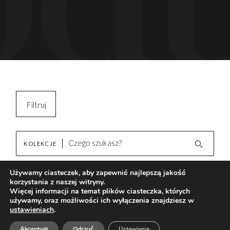
Filtruj
Kopiuj filtry
KOLEKCJE
Wyczyść filtr
Używamy ciasteczek, aby zapewnić najlepszą jakość
korzystania z naszej witryny.
Avenue White
Brak wyników
Więcej informacji na temat plików ciasteczka, których
używamy, oraz możliwości ich wyłączenia znajdziesz w
ustawieniach
.
AKTUALNOŚCI
Akceptuję
Odrzuć
Ustawienia