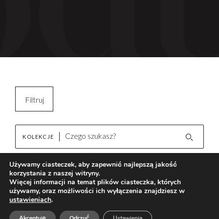
Filtruj
Kopiuj filtry
KOLEKCJE
Wyczyść filtr
Używamy ciasteczek, aby zapewnić najlepszą jakość
korzystania z naszej witryny.
Garland Beige
Brak wyników
Więcej informacji na temat plików ciasteczka, których
używamy, oraz możliwości ich wyłączenia znajdziesz w
ustawieniach
.
AKTUALNOŚCI
Akceptuję
Odrzuć
Ustawienia