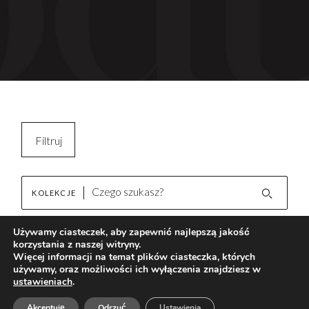
Filtruj
Kopiuj filtry
KOLEKCJE
Wyczyść filtr
Używamy ciasteczek, aby zapewnić najlepszą jakość
korzystania z naszej witryny.
Omnia White
Brak wyników
Więcej informacji na temat plików ciasteczka, których
używamy, oraz możliwości ich wyłączenia znajdziesz w
ustawieniach
.
AKTUALNOŚCI
Akceptuję
Odrzuć
Ustawienia