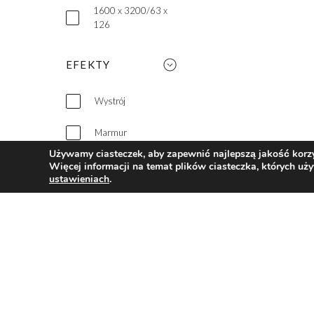
1600 x 3200/63 x
126
EFEKTY
Wystrój
Marmur
Używamy ciasteczek, aby zapewnić najlepszą jakość korzys
Drewno
Więcej informacji na temat plików ciasteczka, których uż
ustawieniach
.
Cement
Basic
Metaliczny efekt
Kamień