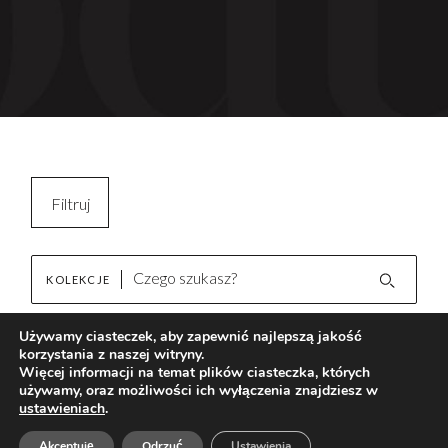
Filtruj
Kopiuj filtry
KOLEKCJE
Wyczyść filtr
Używamy ciasteczek, aby zapewnić najlepszą jakość
korzystania z naszej witryny.
Pulpis Natural
Brak wyników
Więcej informacji na temat plików ciasteczka, których
używamy, oraz możliwości ich wyłączenia znajdziesz w
ustawieniach
.
AKTUALNOŚCI
Akceptuję
Odrzuć
Ustawienia