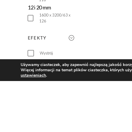
12 i 20 mm
1600 x 3200/63 x
126
EFEKTY
Wystrój
Używamy ciasteczek, aby zapewnić najlepszą jakość korzys
Marmur
Więcej informacji na temat plików ciasteczka, których uż
ustawieniach
.
Drewno
Cement
Basic
Metaliczny efekt